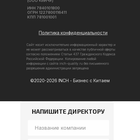
(ООО «ИНЧ»)
ИНН 7840101800
ОГРН 1227800116411
КПП 781001001
Политика конфиденциальности
Сайт носит исключительно информационный характер и
не может рассматриваться в качестве публичной оферты
согласно положениям Статьи 437 Гражданского Кодекса
Российской Федерации. Копирование любой
информации с сайта inch-quality.ru без письменного
разрешения администрации запрещена
©2020-2026 INCH - Бизнес с Китаем
НАПИШИТЕ ДИРЕКТОРУ