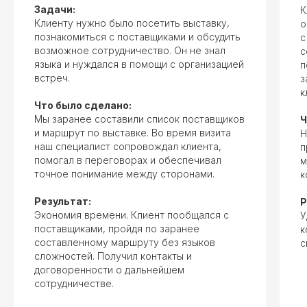
Задачи:
К
Клиенту нужно было посетить выставку,
о
познакомиться с поставщиками и обсудить
с
возможное сотрудничество. Он не знал
с
языка и нуждался в помощи с организацией
п
встреч.
з
к
Что было сделано:
Мы заранее составили список поставщиков
Ч
и маршрут по выставке. Во время визита
Н
наш специалист сопровождал клиента,
п
Другие услуги
помогал в переговорах и обеспечивал
м
точное понимание между сторонами.
к
Результат:
Р
Экономия времени. Клиент пообщался с
У
поставщиками, пройдя по заранее
к
составленному маршруту без языков
с
сложностей. Получил контакты и
договоренности о дальнейшем
сотрудничестве.