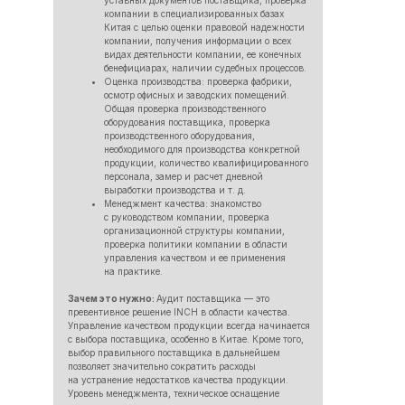
уставных документов поставщика, проверка
компании в специализированных базах
Китая с целью оценки правовой надежности
компании, получения информации о всех
видах деятельности компании, ее конечных
бенефициарах, наличии судебных процессов.
Оценка производства: проверка фабрики,
осмотр офисных и заводских помещений.
Общая проверка производственного
оборудования поставщика, проверка
производственного оборудования,
необходимого для производства конкретной
продукции, количество квалифицированного
персонала, замер и расчет дневной
выработки производства и т. д.
Менеджмент качества: знакомство
с руководством компании, проверка
организационной структуры компании,
проверка политики компании в области
управления качеством и ее применения
на практике.
Зачем это нужно:
Аудит поставщика — это
превентивное решение INCH в области качества.
Управление качеством продукции всегда начинается
с выбора поставщика, особенно в Китае. Кроме того,
выбор правильного поставщика в дальнейшем
позволяет значительно сократить расходы
на устранение недостатков качества продукции.
Уровень менеджмента, техническое оснащение