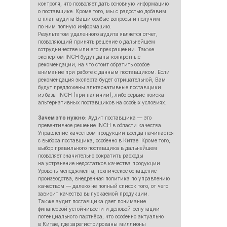
контроля, что позволяет дать основную информацию
о поставщике. Кроме того, мы с радостью добавим
в план аудита Ваши особые вопросы и получим
по ним полную информацию.
Результатом удаленного аудита является отчет,
позволяющий принять решение о дальнейшем
сотрудничестве или его прекращении. Также
экспертом INCH будут даны конкретные
рекомендации, на что стоит обратить особое
внимание при работе с данным поставщиком. Если
рекомендация эксперта будет отрицательной, Вам
будут предложены альтернативные поcтавщики
из базы INCH (при наличии), либо сервис поиска
альтернативных поставщиков на особых условиях.
Зачем это нужно:
Аудит поставщика — это
превентивное решение INCH в области качества.
Управление качеством продукции всегда начинается
с выбора поставщика, особенно в Китае. Кроме того,
выбор правильного поставщика в дальнейшем
позволяет значительно сократить расходы
на устранение недостатков качества продукции.
Уровень менеджмента, техническое оснащение
производства, внедренная политика по управлению
качеством — далеко не полный список того, от чего
зависит качество выпускаемой продукции.
Также аудит поставщика дает понимание
финансовой устойчивости и деловой репутации
потенциального партнёра, что особенно актуально
в Китае, где зарегистрированы миллионы