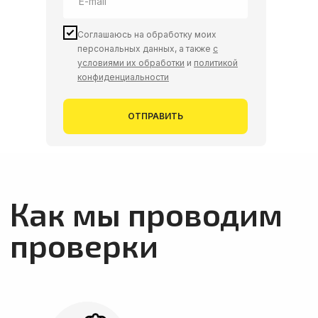
Изучаем ваши потребности,
Соглашаюсь на обработку моих
формируем техническое
персональных данных, а также
с
задание, согласовываем его с
условиями их обработки
и
политикой
вами и передаем специалисту
конфиденциальности
для дальнейшего
взаимодействия с поставщиком.
ОТПРАВИТЬ
02
Проверка поставщиков в Китае