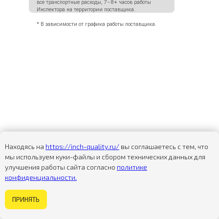
все транспортные расходы, 7−8* часов работы
Инспектора на территории поставщика.
* В зависимости от графика работы поставщика.
Находясь на
https://inch-quality.ru/
вы соглашаетесь с тем, что
мы используем куки-файлы и сбором технических данных для
улучшения работы сайта согласно
политике
ФИНАНСОВО-ПРАВОВОЙ
конфиденциальности.
АУДИТ ПОСТАВЩИКА /
DUE DILIGENCE
Некогда изучать сайт?
ПРИНЯТЬ
Задайте вопрос
Оставьте свой телефон или e-mail. Менеджер
INCH проконсультирует Вас по интересующим