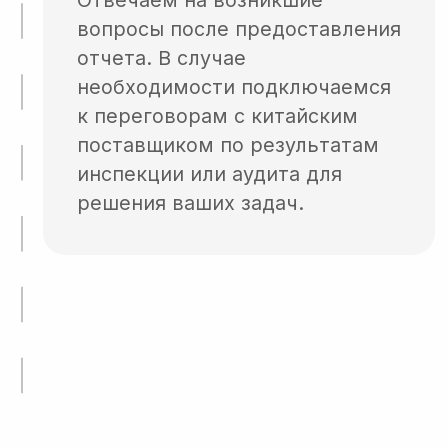
осмотр офиса;
производства;
складов;
уставной документации;
телефонные переговоры и
переписка;
личная встреча на