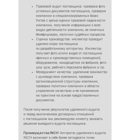
Правовой аудит поставщика: проверка фото
уставных документов поставщика, проверка
компании в специализированных базах
Китая с целью оценки правовой надежности
компании, получения информации о всех
видах деятельности компании, ее конечных
бенефициарах, наличии судебных процессов.
Оценка производства: инспектор проводит
удалено опрос поставщика
по разработанному алгоритму. Инспектор
получает фото и/или видео от поставщика:
офисных и производственных помещений,
оборудования, находящегося на фабрике, фото
шоу-рум, рабочего персонала фабрики и пр.
Менеджмент качества: удаленное знакомство
с руководством компании, проверка
организационной структуры компании,
проверка политики компании в области
управления качеством и ее применения
на практике на основе предоставленных
документов.
После получения результатов удаленного аудита
и перед заключением договорных отношений
с поставщиком мы рекомендуем клиенту заказать
решение выездного аудита поставщика.
Преимущества INCH:
Алгоритм удаленного аудита
INCH включает в себя более пятидесяти точек