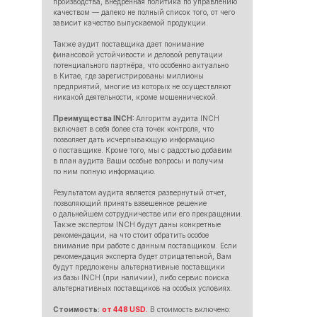
производства, внедренная политика по управлению
качеством — далеко не полный список того, от чего
зависит качество выпускаемой продукции.
Также аудит поставщика дает понимание
финансовой устойчивости и деловой репутации
потенциального партнёра, что особенно актуально
в Китае, где зарегистрированы миллионы
предприятий, многие из которых не осуществляют
никакой деятельности, кроме мошеннической.
Преимущества INCH:
Алгоритм аудита INCH
включает в себя более ста точек контроля, что
позволяет дать исчерпывающую информацию
о поставщике. Кроме того, мы с радостью добавим
в план аудита Ваши особые вопросы и получим
по ним полную информацию.
Результатом аудита является развернутый отчет,
позволяющий принять взвешенное решение
о дальнейшем сотрудничестве или его прекращении.
Также экспертом INCH будут даны конкретные
рекомендации, на что стоит обратить особое
внимание при работе с данным поставщиком. Если
рекомендация эксперта будет отрицательной, Вам
будут предложены альтернативные поcтавщики
из базы INCH (при наличии), либо сервис поиска
альтернативных поставщиков на особых условиях.
Стоимость:
от 448 USD.
В стоимость включено: