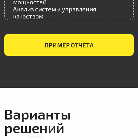
осмотр офиса;
производства;
складов;
уставной документации;
телефонные переговоры
и переписка;
встреча на фабрике;
Стоимость от 248$
КОНСУЛЬТАЦИЯ