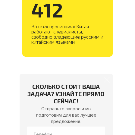
412
01
Во всех провинциях Китая
работают специалисты,
Поиск надежных
свободно владеющие русским и
поставщиков
китайским языками
Поможем найти производителей
и фабрики в Китае. Проведем
аудит и обеспечим выгодные
условия сотрудничества.
Предоставим полный пакет
информации о китайских
партнерах.
СКОЛЬКО СТОИТ ВАША
Подробнее
ЗАДАЧА? УЗНАЙТЕ ПРЯМО
СЕЙЧАС!
Отправьте запрос и мы
подготовим для вас лучшее
предложение.
02