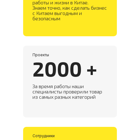
работы и жизни в Китае.
Знаем точно, как сделать бизнес
с Китаем выгодным и
безопасным
Проекты
2000 +
Наши услуги в
За время работы наши
специалисты проверили товар
Китае
из самых разных категорий
Предлагаем полный комплекс услуг
«под ключ» или сотрудничество в
рамках конкретной задачи. Решения
зависят от того, какие задачи стоят
перед вашим бизнесом сейчас.
Сотрудники