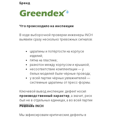
Бренд
Что происходило на инспекции
В ходе выборочной проверки инженеры INCH
выявили сразу несколько тревожных сигналов:
царапины и потёртости на корпусе
изделий;
пятна на пластике;
разнотон между корпусом и крышкой;
несоответствие комплектации — у
белых моделей были чёрные провода;
у всей партии чёрных увлажнителей —
системные царапины от пресс-формы.
Ключевой вывод инспекции: дефект носил
производственный характер
, а значит, риск
был не в отдельных единицах, а во всей партии
целиком.
Решение INCH
Мы зафиксировали критические дефекты в