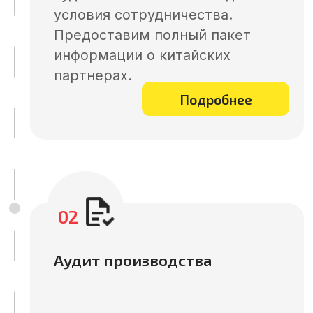
тестируем образцы,
контролируем выпуск серийной
продукции. Обеспечиваем
надежные поставки и лучшие
цены в Китае.
Подробнее
05
Контроль качества на всех
этапах
Проводим проверку продукции,
инспекции производства.
Контролируем соответствие
стандартам и гарантируем
высокое качество.