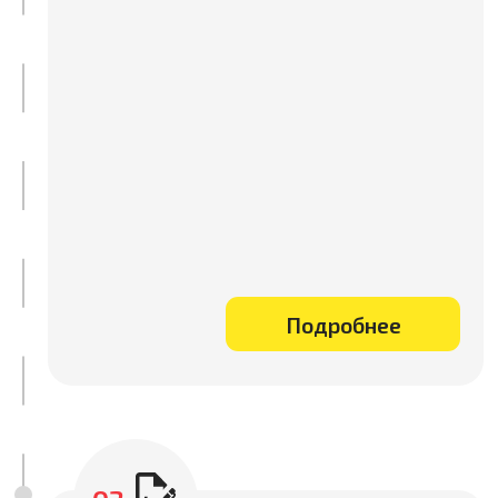
Подробнее
06
Осуществляем инспекции
грузов перед отправкой,
таможенное оформление и
доставку в Россию. Выкупим и
отправим образцы от фабрики в
Китае до вашей двери. Наши
специалисты курируют весь
процесс и всегда готовы
Подробнее
помочь.