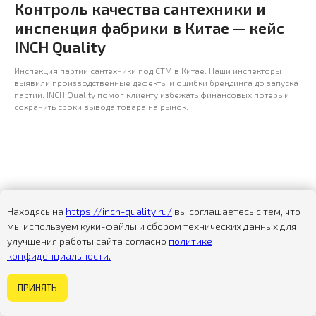
Контроль качества сантехники и
инспекция фабрики в Китае — кейс
INCH Quality
Контакты
Инспекция партии сантехники под СТМ в Китае. Наши инспекторы
выявили производственные дефекты и ошибки брендинга до запуска
партии. INCH Quality помог клиенту избежать финансовых потерь и
сохранить сроки вывода товара на рынок.
Офис в России
Офис в Китае
Адрес
Санкт-Петербург: ул. Малая Митрофаньевская, д.
4, литера А
Находясь на
https://inch-quality.ru/
вы соглашаетесь с тем, что
Телефон
мы используем куки-файлы и сбором технических данных для
8 (800) 600-32-66
улучшения работы сайта согласно
политике
Почта
конфиденциальности.
team@inch-quality.com
Некогда изучать сайт?
Некогда изучать сайт?
ПРИНЯТЬ
Задайте вопрос
Задайте вопрос