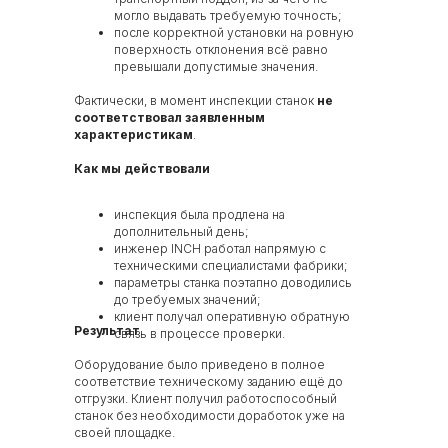
могло выдавать требуемую точность;
после корректной установки на ровную
поверхность отклонения всё равно
превышали допустимые значения.
Фактически, в момент инспекции станок
не
соответствовал заявленным
характеристикам
.
Как мы действовали
инспекция была продлена на
дополнительный день;
инженер INCH работал напрямую с
техническими специалистами фабрики;
параметры станка поэтапно доводились
до требуемых значений;
клиент получал оперативную обратную
Результат
связь в процессе проверки.
Оборудование было приведено в полное
соответствие техническому заданию ещё до
отгрузки. Клиент получил работоспособный
станок без необходимости доработок уже на
своей площадке.