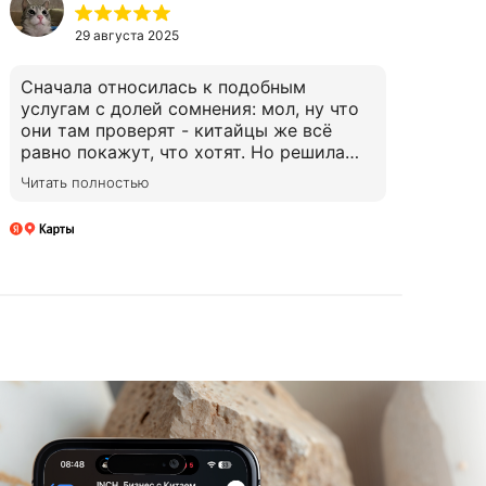
29 августа 2025
Сначала относилась к подобным
Об
услугам с долей сомнения: мол, ну что
вс
они там проверят - китайцы же всё
ру
равно покажут, что хотят. Но решила
по
попробовать. И была приятно удивлена.
пр
Читать полностью
Чи
INCH задали много уточняющих
са
вопросов, связались с фабрикой,
по
съездили, сделали реальные фото - не
с 
из презентации, а как есть. По итогу -
чт
поставщика сменили. Не из-за
пл
катастрофы, а потому что по деталям
чт
стало понятно, что на объёмы он не
пр
тянет. То, что сама бы не заметила.