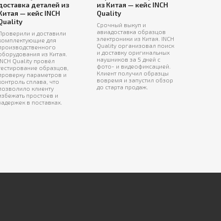
доставка деталей из
из Китая — кейс INCH
Китая — кейс INCH
Quality
Quality
Срочный выкуп и
авиадоставка образцов
Проверили и доставили
электроники из Китая. INCH
комплектующие для
Quality организовал поиск
производственного
и доставку оригинальных
оборудования из Китая.
наушников за 5 дней с
INCH Quality провёл
фото- и видеофиксацией.
тестирование образцов,
Клиент получил образцы
проверку параметров и
вовремя и запустил обзор
контроль сплава, что
до старта продаж.
позволило клиенту
избежать простоев и
задержек в поставках.