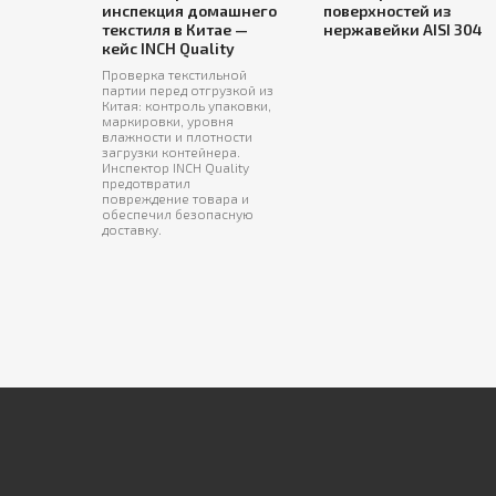
инспекция домашнего
поверхностей из
текстиля в Китае —
нержавейки AISI 304
кейс INCH Quality
Проверка текстильной
партии перед отгрузкой из
Китая: контроль упаковки,
маркировки, уровня
влажности и плотности
загрузки контейнера.
Инспектор INCH Quality
предотвратил
повреждение товара и
обеспечил безопасную
доставку.