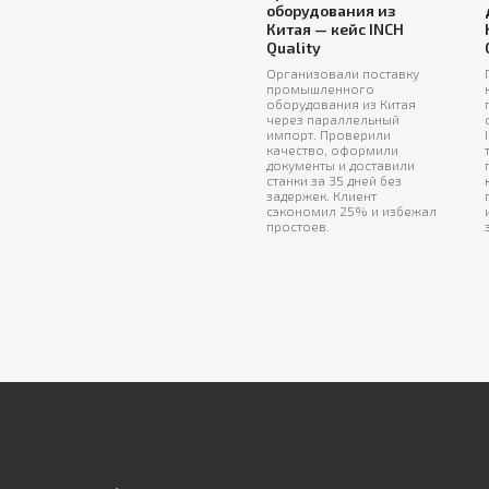
оборудования из
Китая — кейс INCH
Quality
Организовали поставку
промышленного
оборудования из Китая
через параллельный
импорт. Проверили
качество, оформили
документы и доставили
станки за 35 дней без
задержек. Клиент
сэкономил 25% и избежал
простоев.