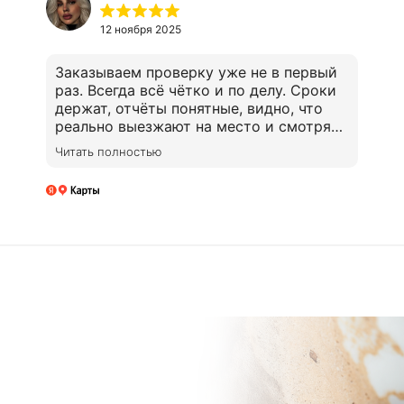
12 ноября 2025
Заказываем проверку уже не в первый
раз. Всегда всё чётко и по делу. Сроки
держат, отчёты понятные, видно, что
реально выезжают на место и смотрят
производство своими глазами. Очень
Читать полностью
нравится, что команда погружается в
наши запросы. Однозначно советую!