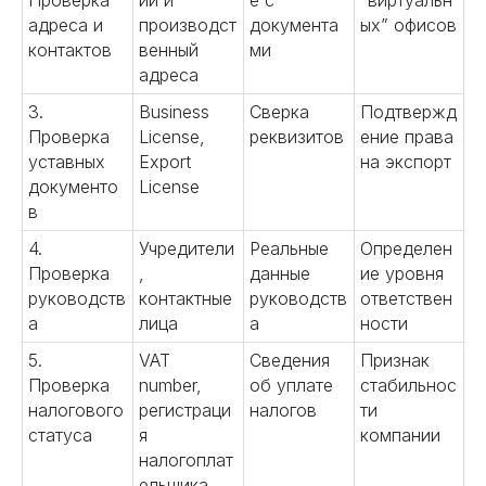
Проверка
ий и
е с
“виртуальн
адреса и
производст
документа
ых” офисов
контактов
венный
ми
адреса
3.
Business
Сверка
Подтвержд
Проверка
License,
реквизитов
ение права
уставных
Export
на экспорт
документо
License
в
4.
Учредители
Реальные
Определен
Проверка
,
данные
ие уровня
руководств
контактные
руководств
ответствен
а
лица
а
ности
5.
VAT
Сведения
Признак
Проверка
number,
об уплате
стабильнос
налогового
регистраци
налогов
ти
статуса
я
компании
налогоплат
ельщика