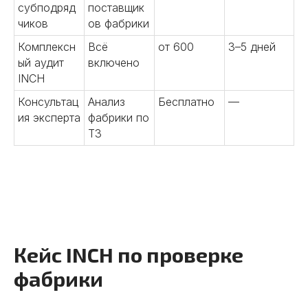
Забудьте о браке и задержках
субподряд
поставщик
– сделаем рынок Китая
чиков
ов фабрики
безопасным для вашего
бизнеса
Комплексн
Всё
от 600
3–5 дней
ый аудит
включено
INCH
Консультац
Анализ
Бесплатно
—
ия эксперта
фабрики по
ТЗ
Кейс INCH по проверке
фабрики