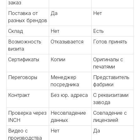
заказ
Поставка от
Да
Нет
разных брендов
Склад
Нет
Есть
Возможность
Отказывается
Готов принять
визита
Сертификаты
Копии
Оригиналы с
Подробнее
печатями
Переговоры
Менеджер
Представитель
посредника
фабрики
Контракт
Без юр. адреса
С реквизитами
03
завода
Проверка через
Несовпадение
Совпадение с
Заключение контракта
INCH
данных
лицензией
Улучшаем условия сделки.
Видео с
Нет
Да
Оформляем юридическое
производства
сопровождения сделок.