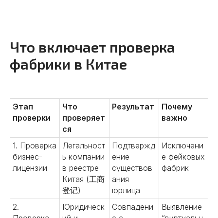
Что включает проверка
фабрики в Китае
Этап
Что
Результат
Почему
проверки
проверяет
важно
ся
1. Проверка
Легальност
Подтвержд
Исключени
бизнес-
ь компании
ение
е фейковых
лицензии
в реестре
существов
фабрик
Китая (工商
ания
登记)
юрлица
2.
Юридическ
Совпадени
Выявление