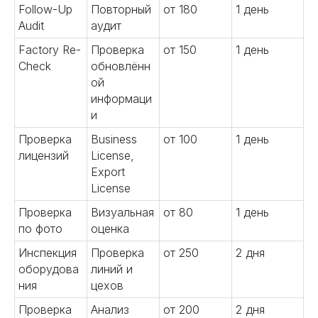
Follow-Up
Повторный
от 180
1 день
Audit
аудит
Factory Re-
Проверка
от 150
1 день
06
Check
обновлённ
ой
информаци
и
Осуществляем инспекции
Проверка
Business
от 100
1 день
грузов перед отправкой,
лицензий
License,
таможенное оформление и
Export
доставку в Россию. Выкупим и
License
отправим образцы от фабрики в
Китае до вашей двери. Наши
Проверка
Визуальная
от 80
1 день
специалисты курируют весь
по фото
оценка
процесс и всегда готовы
Подробнее
Инспекция
Проверка
от 250
2 дня
помочь.
оборудова
линий и
ния
цехов
Проверка
Анализ
от 200
2 дня