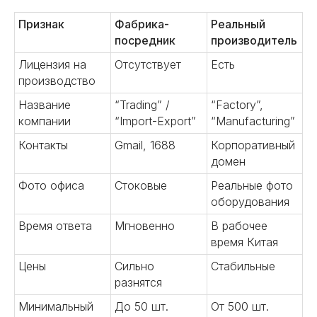
01
Признак
Фабрика-
Реальный
Поиск надежных
посредник
производитель
поставщиков
Поможем найти производителей
Лицензия на
Отсутствует
Есть
и фабрики в Китае. Проведем
производство
аудит и обеспечим выгодные
условия сотрудничества.
Название
“Trading” /
“Factory”,
Предоставим полный пакет
компании
“Import-Export”
“Manufacturing”
информации о китайских
Контакты
Gmail, 1688
Корпоративный
партнерах.
домен
Подробнее
Фото офиса
Стоковые
Реальные фото
оборудования
Время ответа
Мгновенно
В рабочее
время Китая
02
Цены
Сильно
Стабильные
Аудит производства
разнятся
Минимальный
До 50 шт.
От 500 шт.