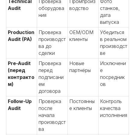
Technical
Проверка
Промпроиз
Фото
Audit
оборудова
водство
станков,
ния
дата
выпуска
Production
Проверка
OEM/ODM
Убедиться
Audit (PA)
производст
клиенты
в реальном
ва до
производст
сделки
ве
Pre-Audit
Проверка
Новые
Исключени
(перед
перед
партнёры
е
контракто
подписани
посредник
м)
ем
ов
договора
Follow-Up
Проверка
Постоянны
Контроль
Audit
после
е клиенты
качества
начала
исполнения
производст
ва