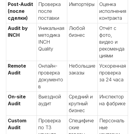
Post-Audit
Проверка
Импортёры
Оценка
(после
после
исполнения
сделки)
поставки
контракта
Audit by
Уникальная
Любой
Отчёт с
INCH
методика
бизнес
фото,
INCH
видео и
Quality
рекоменда
циями
Remote
Онлайн-
Небольшие
Ускоренная
Audit
проверка
заказы
проверка
документо
за 24 часа
в
On-site
Выездной
Средний и
Инспектор
Audit
аудит
крупный
на фабрике
бизнес
Custom
Проверка
Специфиче
Персональ
Audit
по ТЗ
ские
ные