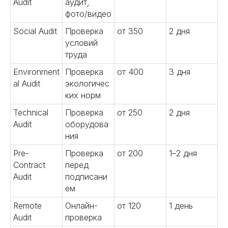
надежные поставки и лучшие
Audit
аудит,
цены в Китае.
фото/видео
Social Audit
Проверка
от 350
2 дня
Подробнее
условий
труда
Environment
Проверка
от 400
3 дня
al Audit
экологичес
ких норм
05
Technical
Проверка
от 250
2 дня
Контроль качества на всех
Audit
оборудова
этапах
ния
Проводим проверку продукции,
Pre-
Проверка
от 200
1–2 дня
инспекции производства.
Contract
перед
Контролируем соответствие
Audit
подписани
стандартам и гарантируем
ем
высокое качество.
Remote
Онлайн-
от 120
1 день
Подробнее
Audit
проверка