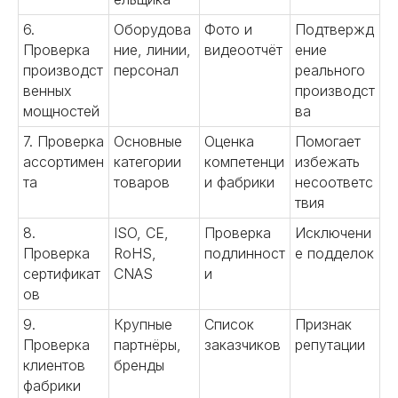
6.
Оборудова
Фото и
Подтвержд
Проверка
ние, линии,
видеоотчёт
ение
производст
персонал
реального
венных
производст
мощностей
ва
7. Проверка
Основные
Оценка
Помогает
ассортимен
категории
компетенци
избежать
та
товаров
и фабрики
несоответс
твия
8.
ISO, CE,
Проверка
Исключени
Проверка
RoHS,
подлинност
е подделок
сертификат
CNAS
и
ов
9.
Крупные
Список
Признак
Проверка
партнёры,
заказчиков
репутации
клиентов
бренды
фабрики