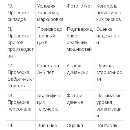
10.
Условия
Фото-отчёт
Контроль
Проверка
хранения,
логистичес
складов
маркировка
ких рисков
11.
Производс
Подтвержд
Оценка
Проверка
твенный
ение
надёжност
сроков
цикл
реальных
и
производст
мощностей
ва
12.
Отчёты за
Анализ
Признак
Проверка
3–5 лет
динамики
стабильнос
фабричных
ти
отчётов
13.
Квалифика
Фото и
Понимание
Проверка
ция,
данные
уровня
персонала
текучесть
организаци
и
14.
Внешние
Оценка
Контроль