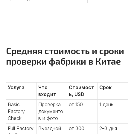
Заключаем контракты от лица
китайской компании.
Контролируем условия оплаты.
Консультируем по вопросам
денежных переводов.
Подробнее
Средняя стоимость и сроки
проверки фабрики в Китае
04
Услуга
Что
Стоимост
Срок
входит
ь, USD
Basic
Проверка
от 150
1 день
Разрабатываем прототипы,
Factory
документо
тестируем образцы,
Check
в и фото
контролируем выпуск серийной
Full Factory
Выездной
от 300
2–3 дня
продукции. Обеспечиваем