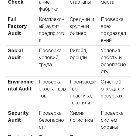
Check
ание
стартапы
места
фабрики
Full
Комплексн
Средний и
Проверка
Factory
ый аудит
крупный
всех
Audit
предприяти
бизнес
подраздел
я
ений
Social
Проверка
Ритейл,
Условия
Audit
условий
бренды
работы и
труда
безопасно
сть
Environme
Проверка
Производс
Отчёт об
ntal Audit
экостандар
тво
отходах и
тов
пластика,
ресурсах
текстиля
Security
Проверка
Химия,
Проверка
Audit
безопасно
логистика
систем
сти
охраны