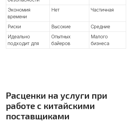
Экономия
Нет
Частичная
времени
Риски
Высокие
Средние
05
Идеально
Опытных
Малого
подходит для
байеров
бизнеса
Контроль качества на всех
этапах
Проводим проверку продукции,
инспекции производства.
Контролируем соответствие
стандартам и гарантируем
высокое качество.
Расценки на услуги при
Подробнее
работе с китайскими
поставщиками