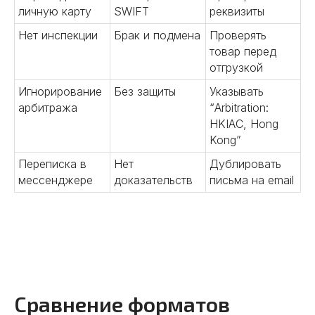
личную карту
SWIFT
реквизиты
и фабрики в Китае. Проведем
аудит и обеспечим выгодные
Нет инспекции
Брак и подмена
Проверять
условия сотрудничества.
товар перед
Предоставим полный пакет
отгрузкой
информации о китайских
партнерах.
Игнорирование
Без защиты
Указывать
Подробнее
арбитража
“Arbitration:
HKIAC, Hong
Kong”
Переписка в
Нет
Дублировать
мессенджере
доказательств
письма на email
02
Аудит производства
Сравнение форматов