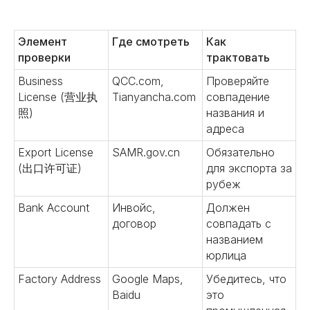
Элемент
Где смотреть
Как
проверки
трактовать
Business
QCC.com,
Проверяйте
License (营业执
Tianyancha.com
совпадение
照)
названия и
адреса
Export License
SAMR.gov.cn
Обязательно
(出口许可证)
для экспорта за
рубеж
Bank Account
Инвойс,
Должен
договор
совпадать с
названием
юрлица
Factory Address
Google Maps,
Убедитесь, что
Baidu
это