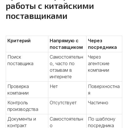
работы с китайскими
поставщиками
Подробнее
Критерий
Напрямую с
Через
поставщиком
посредника
Поиск
Самостоятельн
Через
поставщика
о, часто по
агентские
03
отзывам в
компании
интернете
Заключение контракта
Проверка
Нет
Поверхностна
Улучшаем условия сделки.
компании
я
Оформляем юридическое
Контроль
сопровождения сделок.
Отсутствует
Частично
Заключаем контракты от лица
производства
китайской компании.
Документы и
Самостоятельн
По шаблону
Контролируем условия оплаты.
контракт
о
посредника
Консультируем по вопросам