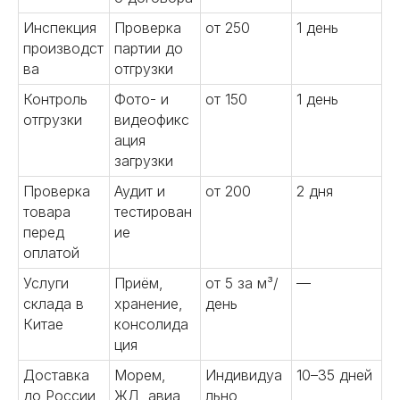
Инспекция
Проверка
от 250
1 день
производст
партии до
ва
отгрузки
Контроль
Фото- и
от 150
1 день
отгрузки
видеофикс
ация
загрузки
Проверка
Аудит и
от 200
2 дня
товара
тестирован
перед
ие
оплатой
Услуги
Приём,
от 5 за м³/
—
склада в
хранение,
день
Китае
консолида
ция
Доставка
Морем,
Индивидуа
10–35 дней
до России
ЖД, авиа
льно