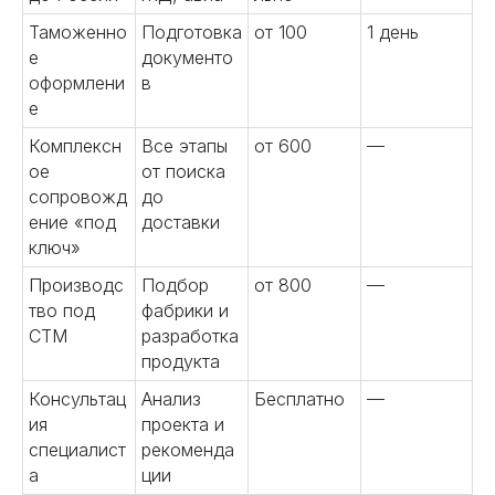
Таможенно
Подготовка
от 100
1 день
е
документо
оформлени
в
е
Комплексн
Все этапы
от 600
—
ое
от поиска
сопровожд
до
ение «под
доставки
ключ»
Производс
Подбор
от 800
—
тво под
фабрики и
СТМ
разработка
продукта
Консультац
Анализ
Бесплатно
—
ия
проекта и
специалист
рекоменда
а
ции