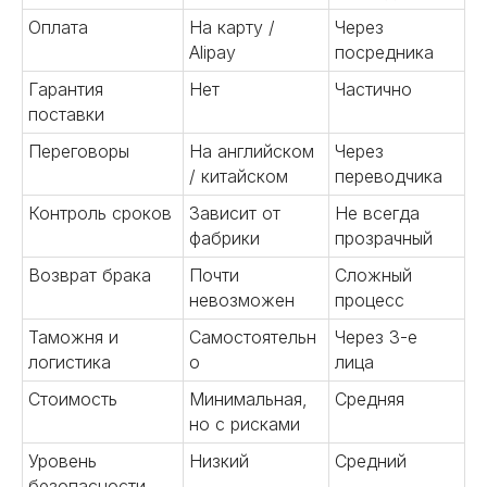
денежных переводов.
Оплата
На карту /
Через
Alipay
посредника
Подробнее
Гарантия
Нет
Частично
поставки
Переговоры
На английском
Через
/ китайском
переводчика
04
Контроль сроков
Зависит от
Не всегда
фабрики
прозрачный
Возврат брака
Почти
Сложный
невозможен
процесс
Разрабатываем прототипы,
тестируем образцы,
Таможня и
Самостоятельн
Через 3-е
контролируем выпуск серийной
логистика
о
лица
продукции. Обеспечиваем
надежные поставки и лучшие
Стоимость
Минимальная,
Средняя
цены в Китае.
но с рисками
Уровень
Низкий
Средний
Подробнее
безопасности