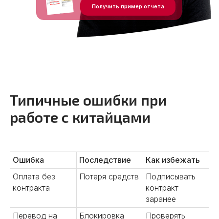
Получить пример отчета
Наши услуги в
Китае
Типичные ошибки при
Предлагаем полный комплекс услуг
«под ключ» или сотрудничество в
работе с китайцами
рамках конкретной задачи. Решения
зависят от того, какие задачи стоят
перед вашим бизнесом сейчас.
Ошибка
Последствие
Как избежать
Оплата без
Потеря средств
Подписывать
01
контракта
контракт
Поиск надежных
заранее
поставщиков
Перевод на
Блокировка
Проверять
Поможем найти производителей