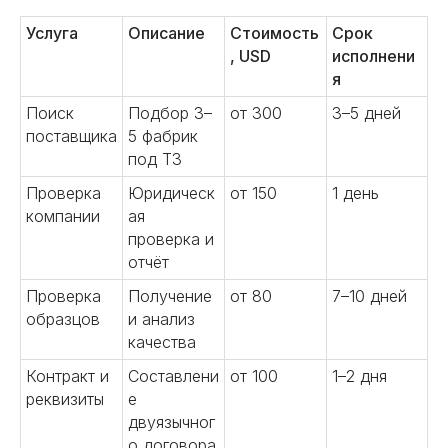
06
Услуга
Описание
Стоимость
Срок
, USD
исполнени
я
Осуществляем инспекции
Поиск
Подбор 3–
от 300
3–5 дней
грузов перед отправкой,
поставщика
5 фабрик
таможенное оформление и
под ТЗ
доставку в Россию. Выкупим и
отправим образцы от фабрики в
Проверка
Юридическ
от 150
1 день
Китае до вашей двери. Наши
компании
ая
специалисты курируют весь
проверка и
процесс и всегда готовы
Подробнее
отчёт
помочь.
Проверка
Получение
от 80
7–10 дней
образцов
и анализ
качества
Забудьте о браке и задержках
Контракт и
Составлени
от 100
1–2 дня
– сделаем рынок Китая
реквизиты
е
безопасным для вашего
двуязычног
бизнеса
о договора