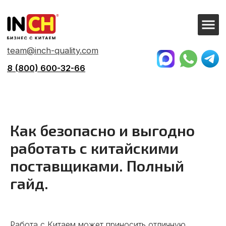
team@inch-quality.com
8 (800) 600-32-66
Главная
→
Все о бизнесе с Китаем
→
Безопасная работа с поставщиками
Как безопасно и выгодно
работать с китайскими
поставщиками. Полный
гайд.
Работа с Китаем может приносить отличную