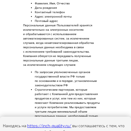
Фамилия, Имя, Отчество
Дата рождения
Контактный телефон
Адрес электронной почты
Почтовый адрес
Персональные данные Пользователей хранятся
исключительно на электронных носителях
и обрабатываются с использованием
автоматизированных систем, за исключением
случаев, когда неавтоматизированная обработка
персональных данных необходима в связи
с исполнением требований законодательства.
Компания обязуется не передавать полученные
персональные данные третьим лицам,
за исключением следующих случаев:
По запросам уполномоченных органов
государственной власти РФ только
по основаниям и в порядке, установленным
законодательством РФ
Стратегическим партнерам, которые
работают с Компанией для предоставления
продуктов и услуг, или тем из них, которые
помогают Компании реализовывать продукты
и услуги потребителям. Мы предоставляем
третьим лицам минимальный объем
персональных данных, необходимый только
для оказания требуемой услуги или
Находясь на
https://inch-quality.ru/
вы соглашаетесь с тем, что
проведения необходимой транзакции.
Компания оставляет за собой право вносить