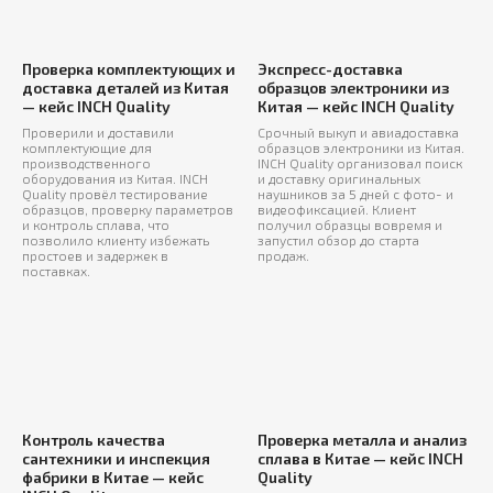
Проверка комплектующих и
Экспресс-доставка
доставка деталей из Китая
образцов электроники из
— кейс INCH Quality
Китая — кейс INCH Quality
Проверили и доставили
Срочный выкуп и авиадоставка
комплектующие для
образцов электроники из Китая.
производственного
INCH Quality организовал поиск
оборудования из Китая. INCH
и доставку оригинальных
Дополнительные
Quality провёл тестирование
наушников за 5 дней с фото- и
образцов, проверку параметров
видеофиксацией. Клиент
возможности INCH
и контроль сплава, что
получил образцы вовремя и
позволило клиенту избежать
запустил обзор до старта
простоев и задержек в
продаж.
поставках.
01
Доставка и таможенная
очистка товаров
Контроль качества
Проверка металла и анализ
сантехники и инспекция
сплава в Китае — кейс INCH
фабрики в Китае — кейс
Quality
02