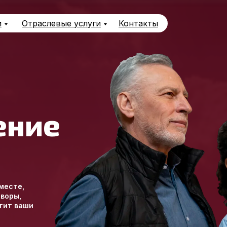
и
Отраслевые услуги
Контакты
ение
месте,
оворы,
тит ваши