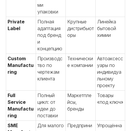
ми
упаковки
Private
Полная
Крупные
Линейка
Label
адаптация
дистрибьют
бытовой
под бренд
оры
химии
и
концепцию
Custom
Производс
Технически
Автоаксесс
Manufactu
тво по
е компании
уары по
ring
чертежам
индивидуа
клиента
льному
проекту
Full
Полный
Маркетпле
Товары
Service
цикл: от
йсы,
«под ключ»
Manufactu
идеи до
бренды
ring
поставки
SME
Для малого
Предприни
Упрощённа