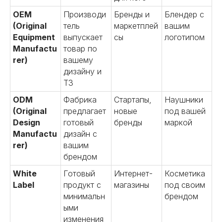
OEM
Производи
Бренды и
Блендер с
(Original
тель
маркетплей
вашим
Equipment
выпускает
сы
логотипом
Manufactu
товар по
rer)
вашему
дизайну и
ТЗ
ODM
Фабрика
Стартапы,
Наушники
(Original
предлагает
новые
под вашей
Design
готовый
бренды
маркой
Manufactu
дизайн с
rer)
вашим
брендом
White
Готовый
Интернет-
Косметика
Label
продукт с
магазины
под своим
минимальн
брендом
ыми
изменения