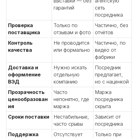
выставки — без
агентскую
гарантий
сеть
посредника
Проверка
Только по
Частично, без
поставщика
отзывам и фото
отчётов
Контроль
Не проводится
Частично, по
качества
или формально
видео от
фабрики
Доставка и
Нужно искать
Посредник
оформление
отдельную
предлагает,
ВЭД
компанию
но с наценкой
Прозрачность
Часто
Маржа
ценообразован
непонятно, где
посредника
ия
маржа
скрыта
Сроки поставки
Нестабильные,
Зависит от
часто срывы
посредника
Поддержка
Отсутствует
Только при