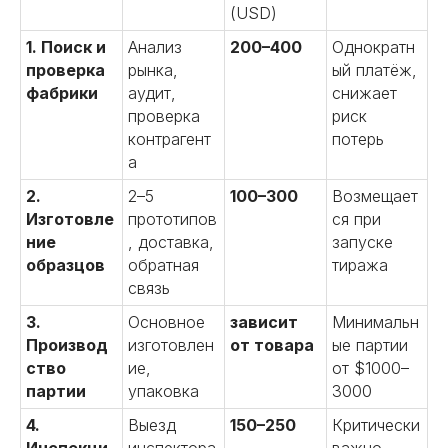
(USD)
1. Поиск и
Анализ
200–400
Однократн
проверка
рынка,
ый платёж,
фабрики
аудит,
снижает
проверка
риск
контрагент
потерь
а
2.
2–5
100–300
Возмещает
Изготовле
прототипов
ся при
ние
, доставка,
запуске
образцов
обратная
тиража
связь
3.
Основное
зависит
Минимальн
Производ
изготовлен
от товара
ые партии
ство
ие,
от $1000–
партии
упаковка
3000
4.
Выезд
150–250
Критически