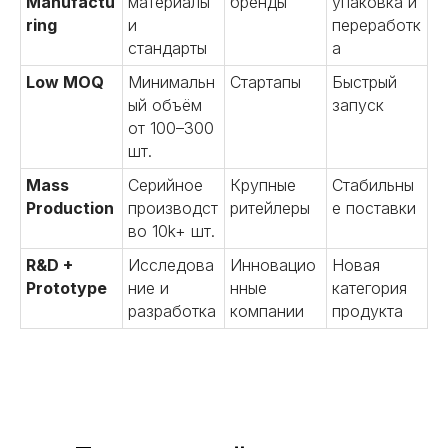
Manufactu
материалы
бренды
упаковка и
ring
и
переработк
стандарты
а
Low MOQ
Минимальн
Стартапы
Быстрый
ый объём
запуск
от 100–300
шт.
Mass
Серийное
Крупные
Стабильны
Production
производст
ритейлеры
е поставки
во 10k+ шт.
R&D +
Исследова
Инновацио
Новая
Prototype
ние и
нные
категория
разработка
компании
продукта