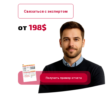
Осуществляем инспекции
Связаться с экспертом
грузов перед отправкой,
таможенное оформление и
доставку в Россию. Выкупим и
от
198$
отправим образцы от фабрики в
Китае до вашей двери. Наши
специалисты курируют весь
процесс и всегда готовы
Подробнее
помочь.
Забудьте о браке и задержках
– сделаем рынок Китая
Получить пример отчета
безопасным для вашего
бизнеса