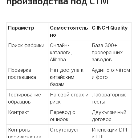
производства под СТМ
Подробнее
Параметр
Самостоятель
С INC H Quality
но
Поиск фабрики
Онлайн-
База 300+
03
каталоги,
проверенных
Alibaba
заводов
Заключение контракта
Проверка
Нет доступа к
Аудит с отчётом
Улучшаем условия сделки.
поставщика
китайским
и фото
Оформляем юридическое
базам
сопровождения сделок.
Тестирование
На свой страх и
Лабораторные
Заключаем контракты от лица
образцов
риск
тесты
китайской компании.
Контролируем условия оплаты.
Контракт
Перевод с
Двухъязычный
Консультируем по вопросам
ошибок
договор
денежных переводов.
Контроль
Отсутствует
Инспекции DPI
Подробнее
производства
и FRI