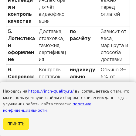
Инспекци
инспектора
важно
я и
, отчёт,
перед
контроль
видеофикс
оплатой
качества
ация
5.
Доставка,
по
Зависит от
Логистика
страховка,
расчёту
веса,
и
таможня,
маршрута и
оформлен
сертификац
способа
ие
ия
доставки
6.
Контроль
индивиду
Обычно 3–
Сопровож
поставок,
ально
5% от
дение и
переговоры
суммы
повторны
,
сделки
Находясь на
https://inch-quality.ru/
вы соглашаетесь с тем, что
е заказы
документо
мы используем куки-файлы и сбором технических данных для
улучшения работы сайта согласно
политике
оборот
конфиденциальности.
Что влияет на цену:
Некогда изучать сайт?
ПРИНЯТЬ
Задайте вопрос
Объём партии и сложность упаковки.