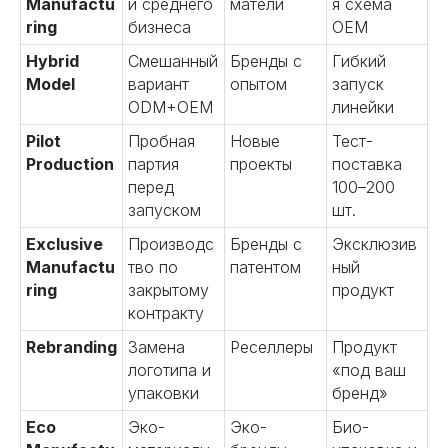
Manufactu
и среднего
матели
я схема
ring
бизнеса
OEM
Hybrid
Смешанный
Бренды с
Гибкий
Model
вариант
опытом
запуск
ODM+OEM
линейки
Pilot
Пробная
Новые
Тест-
Production
партия
проекты
поставка
перед
100–200
запуском
шт.
Exclusive
Производс
Бренды с
Эксклюзив
Manufactu
тво по
патентом
ный
ring
закрытому
продукт
контракту
Rebranding
Замена
Реселлеры
Продукт
логотипа и
«под ваш
упаковки
бренд»
Eco
Эко-
Эко-
Био-