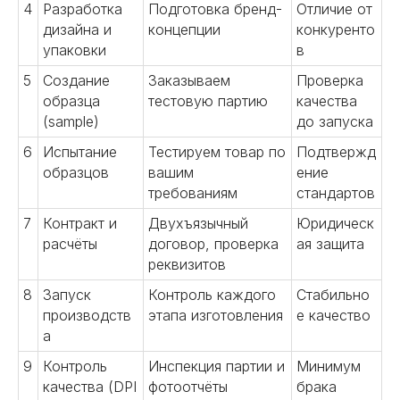
4
Разработка
Подготовка бренд-
Отличие от
дизайна и
концепции
конкуренто
упаковки
в
5
Создание
Заказываем
Проверка
образца
тестовую партию
качества
(sample)
до запуска
6
Испытание
Тестируем товар по
Подтвержд
образцов
вашим
ение
требованиям
стандартов
7
Контракт и
Двухъязычный
Юридическ
расчёты
договор, проверка
ая защита
реквизитов
8
Запуск
Контроль каждого
Стабильно
производств
этапа изготовления
е качество
а
9
Контроль
Инспекция партии и
Минимум
качества (DPI
фотоотчёты
брака