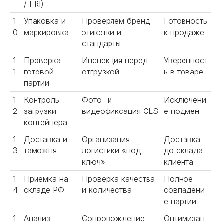
/ FRI)
1
Упаковка и
Проверяем бренд-
Готовность
0
маркировка
этикетки и
к продаже
стандарты
1
Проверка
Инспекция перед
Уверенност
1
готовой
отгрузкой
ь в товаре
партии
1
Контроль
Фото- и
Исключени
2
загрузки
видеофиксация CLS
е подмен
контейнера
1
Доставка и
Организация
Доставка
3
таможня
логистики «под
до склада
ключ»
клиента
1
Приёмка на
Проверка качества
Полное
4
складе РФ
и количества
совпадени
е партии
1
Анализ
Сопровождение
Оптимизац