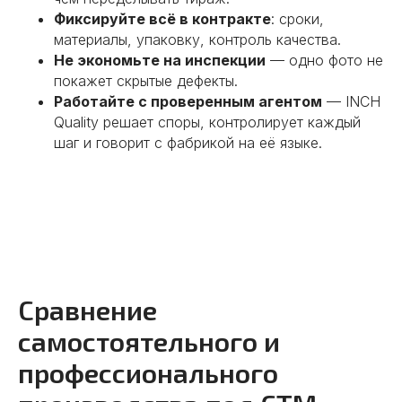
Предоставим полный пакет
Фиксируйте всё в контракте
: сроки,
информации о китайских
материалы, упаковку, контроль качества.
партнерах.
Не экономьте на инспекции
— одно фото не
Подробнее
покажет скрытые дефекты.
Работайте с проверенным агентом
— INCH
Quality решает споры, контролирует каждый
шаг и говорит с фабрикой на её языке.
02
Аудит производства
Сравнение
самостоятельного и
профессионального