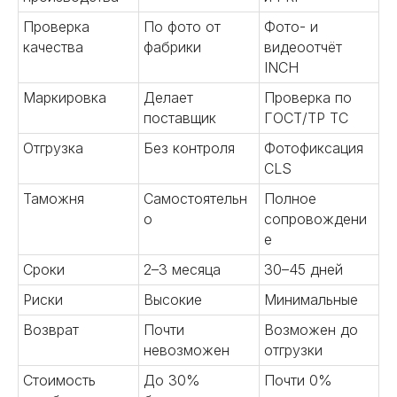
Проверка
По фото от
Фото- и
качества
фабрики
видеоотчёт
INCH
Маркировка
Делает
Проверка по
04
поставщик
ГОСТ/ТР ТС
Отгрузка
Без контроля
Фотофиксация
CLS
Разрабатываем прототипы,
Таможня
Самостоятельн
Полное
тестируем образцы,
о
сопровождени
контролируем выпуск серийной
е
продукции. Обеспечиваем
надежные поставки и лучшие
Сроки
2–3 месяца
30–45 дней
цены в Китае.
Риски
Высокие
Минимальные
Подробнее
Возврат
Почти
Возможен до
невозможен
отгрузки
Стоимость
До 30%
Почти 0%