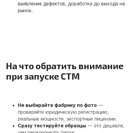
выявление дефектов, доработка до выхода на
рынок.
Наши услуги в
Китае
Предлагаем полный комплекс услуг
«под ключ» или сотрудничество в
рамках конкретной задачи. Решения
зависят от того, какие задачи стоят
На что обратить внимание
перед вашим бизнесом сейчас.
при запуске СТМ
01
Поиск надежных
Не выбирайте фабрику по фото
—
поставщиков
Поможем найти производителей
проверяйте юридическую регистрацию,
и фабрики в Китае. Проведем
реальные мощности, экспортные лицензии.
аудит и обеспечим выгодные
Сразу тестируйте образцы
— это дешевле,
условия сотрудничества.
чем переделывать тираж.