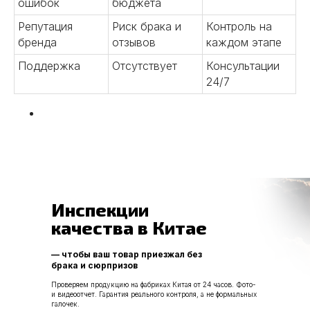
ошибок
бюджета
Репутация
Риск брака и
Контроль на
05
бренда
отзывов
каждом этапе
Контроль качества на всех
Поддержка
Отсутствует
Консультации
этапах
24/7
Проводим проверку продукции,
инспекции производства.
Контролируем соответствие
стандартам и гарантируем
высокое качество.
Подробнее
Инспекции
качества в Китае
— чтобы ваш товар приезжал без
06
брака и сюрпризов
Проверяем продукцию на фабриках Китая от 24 часов. Фото-
и видеоотчет. Гарантия реального контроля, а не формальных
галочек.