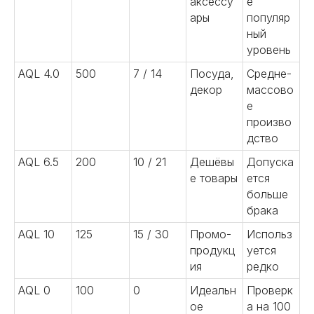
аксессу
е
ары
популяр
ный
уровень
AQL 4.0
500
7 / 14
Посуда,
Средне-
декор
массово
е
произво
дство
AQL 6.5
200
10 / 21
Дешёвы
Допуска
е товары
ется
больше
брака
AQL 10
125
15 / 30
Промо-
Использ
продукц
уется
ия
редко
AQL 0
100
0
Идеальн
Проверк
ое
а на 100