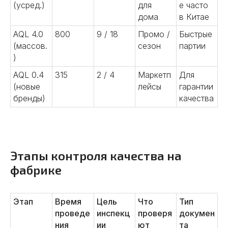
(усред.)
для
е часто
дома
в Китае
AQL 4.0
800
9 / 18
Промо /
Быстрые
(массов.
сезон
партии
)
AQL 0.4
315
2 / 4
Маркетп
Для
(новые
лейсы
гарантии
бренды)
качества
Этапы контроля качества на
фабрике
Этап
Время
Цель
Что
Тип
проведе
инспекц
проверя
докумен
ния
ии
ют
та