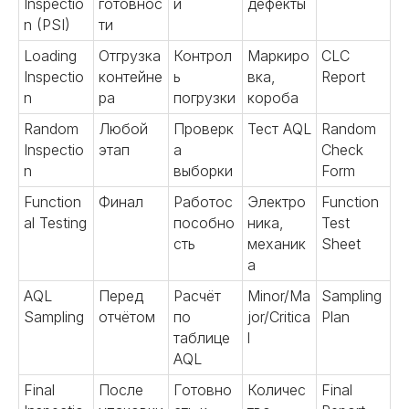
Китае
Inspectio
готовнос
й
дефекты
n (PSI)
ти
Предлагаем полный комплекс услуг
Loading
Отгрузка
Контрол
Маркиро
CLC
«под ключ» или сотрудничество в
Inspectio
контейне
ь
вка,
Report
рамках конкретной задачи. Решения
n
ра
погрузки
короба
зависят от того, какие задачи стоят
перед вашим бизнесом сейчас.
Random
Любой
Проверк
Тест AQL
Random
Inspectio
этап
а
Check
n
выборки
Form
01
Function
Финал
Работос
Электро
Function
al Testing
пособно
ника,
Test
Поиск надежных
сть
механик
Sheet
поставщиков
Поможем найти производителей
а
и фабрики в Китае. Проведем
AQL
Перед
Расчёт
Minor/Ma
Sampling
аудит и обеспечим выгодные
Sampling
отчётом
по
jor/Critica
Plan
условия сотрудничества.
таблице
l
Предоставим полный пакет
информации о китайских
AQL
партнерах.
Final
После
Готовно
Количес
Final
Подробнее