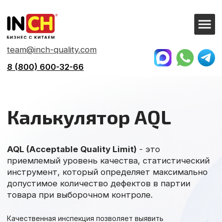
team@inch-quality.com
8 (800) 600-32-66
Калькулятор AQL
AQL (Acceptable Quality Limit)
- это
приемлемый уровень качества, статистический
инструмент, который определяет максимально
допустимое количество дефектов в партии
товара при выборочном контроле.
Качественная инспекция позволяет выявить
дефекты до того, как товар попадет к клиенту.
Методика AQL помогает принимать решения на
основе объективных данных, минимизируя риски
брака, возвратов и репутационных потерь.
РАССЧИТАТЬ AQL