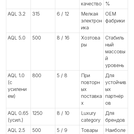
качество
%
AQL 3.2
315
6 / 12
Мелкая
OEM
электрон
фабрики
ика
AQL 5.0
500
8 / 16
Хозтова
Стабиль
ры
ный
массовы
й
уровень
AQL 1.0
800
5 / 8
При
Для
(с
повторн
устойчив
усилени
ых
ых
ем)
поставка
партнёр
х
ов
AQL 0.65
1250
8 / 10
Luxury
Для
(усил.)
category
брендов
AQL 2.5
500
5 / 9
Товары
Наиболе