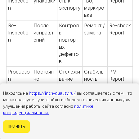
Inspectio
упаковки
сть к
тво,
Report
n
экспорту
маркиро
вка
Re-
После
Контрол
Ремонт /
Re-check
Inspectio
исправл
ь
замена
Report
02
n
ений
повторн
ых
Аудит производства
дефекто
в
Productio
Постоян
Отслежи
Стабиль
PM
n
но
вание
ность
Report
Monitorin
процесс
качества
g
а
Находясь на
https://inch-quality.ru/
вы соглашаетесь с тем, что
мы используем куки-файлы и сбором технических данных для
Defect
После
Разделе
Critical vs
Defect
улучшения работы сайта согласно
политике
Sorting
брака
ние
Minor
Summary
конфиденциальности.
дефектн
ых
Некогда изучать сайт?
ПРИНЯТЬ
Подробнее
Задайте вопрос
единиц