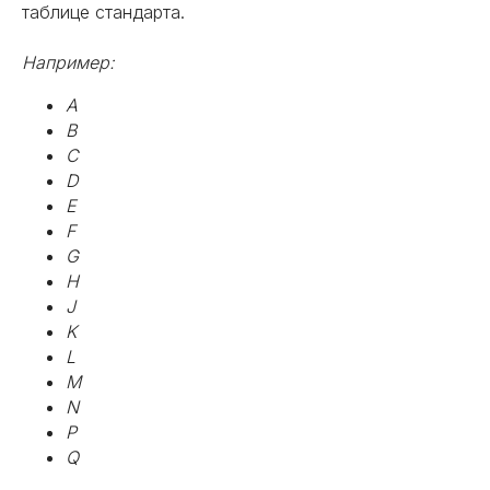
таблице стандарта.
Например:
A
B
C
D
E
F
G
H
J
K
L
M
N
P
Q