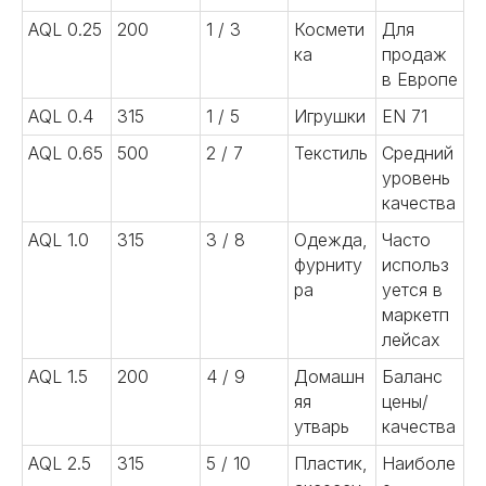
AQL 0.25
200
1 / 3
Космети
Для
ка
продаж
в Европе
AQL 0.4
315
1 / 5
Игрушки
EN 71
AQL 0.65
500
2 / 7
Текстиль
Средний
уровень
качества
AQL 1.0
315
3 / 8
Одежда,
Часто
фурниту
использ
ра
уется в
маркетп
лейсах
AQL 1.5
200
4 / 9
Домашн
Баланс
яя
цены/
утварь
качества
AQL 2.5
315
5 / 10
Пластик,
Наиболе