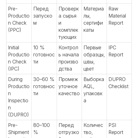
Pre-
Перед
Проверк
Материа
Raw
Productio
запуско
а сырья
лы,
Material
n Check
м
и
сертифи
Report
(PPC)
комплек
каты
тующих
Initial
10 %
Контрол
Первые
IPC
Productio
готовнос
ь начала
образцы,
Report
n Check
ти
произво
швы,
(IPC)
дства
цвет
During
30–60 %
Промеж
Выборка
DUPRO
Productio
готовнос
уточное
AQL,
Checklist
n
ти
качество
упаковк
Inspectio
а
n
(DUPRO)
Pre-
80–100
Перед
Количес
PSI
Наши услуги в
Shipment
%
отгрузко
тво,
Report