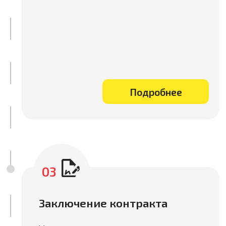
Контроль качества на всех
этапах
Проводим проверку продукции,
инспекции производства.
Контролируем соответствие
стандартам и гарантируем
высокое качество.
Подробнее
06
Осуществляем инспекции