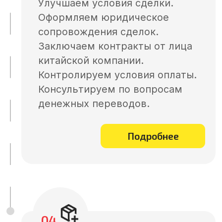
грузов перед отправкой,
таможенное оформление и
доставку в Россию. Выкупим и
отправим образцы от фабрики в
Китае до вашей двери. Наши
специалисты курируют весь
процесс и всегда готовы
Подробнее
помочь.
Забудьте о браке и задержках
– сделаем рынок Китая
безопасным для вашего
бизнеса