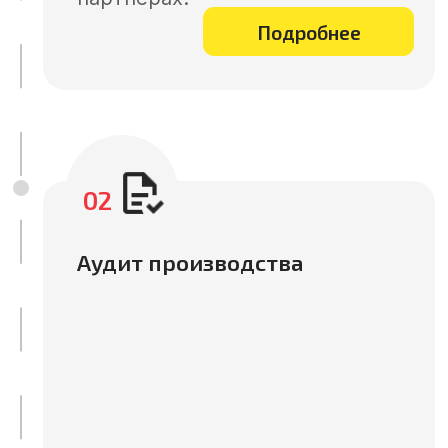
04
Разрабатываем прототипы,
тестируем образцы,
контролируем выпуск серийной
продукции. Обеспечиваем
надежные поставки и лучшие
цены в Китае.
Подробнее
05