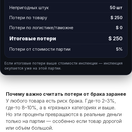
Непригодных штук
50
шт
Потери по товару
$
250
Потери по логистике/таможне
$
0
Итоговые потери
$
250
Потери от стоимости партии
5
%
Если итоговые потери выше стоимости инспекции — инспекция
окупается уже на этой партии.
Почему важно считать потери от брака заранее
У любого товара есть риск брака. Где-то 2–3%,
где-то 8–10%, а в «грязных» категориях и выше.
Но эти проценты превращаются в реальные деньги
только на партии — особенно если товар дорогой
или объём большой.