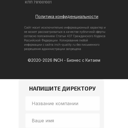
КПП 781001001
Политика конфиденциальности
Сайт носит исключительно информационный характер и
не может рассматриваться в качестве публичной оферты
согласно положениям Статьи 437 Гражданского Кодекса
Российской Федерации. Копирование любой
информации с сайта inch-quality.ru без письменного
разрешения администрации запрещена
©2020-2026 INCH - Бизнес с Китаем
НАПИШИТЕ ДИРЕКТОРУ