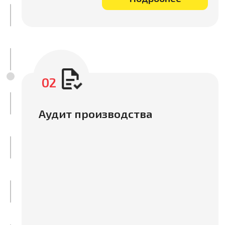
Подробнее
06
Осуществляем инспекции
грузов перед отправкой,
таможенное оформление и
доставку в Россию. Выкупим и
отправим образцы от фабрики в
Китае до вашей двери. Наши
специалисты курируют весь
процесс и всегда готовы
Подробнее
помочь.