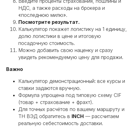
Введите проценты страхования, пошлины и
01
НДС, а также расходы на брокера и
«последнюю милю».
Поиск надежных
Посмотрите результат.
поставщиков
Калькулятор покажет логистику на 1 единицу,
Поможем найти производителей
долю логистики в цене и итоговую
и фабрики в Китае. Проведем
посадочную стоимость.
аудит и обеспечим выгодные
Можно добавить свою наценку и сразу
условия сотрудничества.
увидеть рекомендуемую цену для продажи.
Предоставим полный пакет
информации о китайских
Важно
партнерах.
Подробнее
Калькулятор демонстрационный: все курсы и
ставки задаются вручную.
Формула упрощена под типовую схему CIF
(товар + страхование + фрахт).
Для точных расчётов по вашему маршруту и
02
ТН ВЭД обратитесь в
INCH
— рассчитаем
реальную себестоимость доставки.
Аудит производства