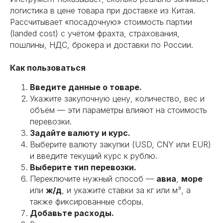
логистика в цене товара при доставке из Китая.
Рассчитывает «посадочную» стоимость партии
(landed cost) с учётом фрахта, страхования,
пошлины, НДС, брокера и доставки по России.
Как пользоваться
Введите данные о товаре.
Укажите закупочную цену, количество, вес и
объём — эти параметры влияют на стоимость
Наши услуги в
перевозки.
Китае
Задайте валюту и курс.
Выберите валюту закупки (USD, CNY или EUR)
и введите текущий курс к рублю.
Предлагаем полный комплекс услуг
«под ключ» или сотрудничество в
Выберите тип перевозки.
рамках конкретной задачи. Решения
Переключите нужный способ —
авиа
,
море
зависят от того, какие задачи стоят
или
ж/д
, и укажите ставки за кг или м³, а
перед вашим бизнесом сейчас.
также фиксированные сборы.
Добавьте расходы.