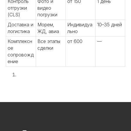
Контроль
Фото и
от 150
1 день
Подробнее
отгрузки
видео
(CLS)
погрузки
Доставка и
Морем,
Индивидуа
10–35 дней
логистика
ЖД, авиа
льно
06
Комплексн
Все этапы
от 600
—
ое
сделки
сопровожд
ение
Осуществляем инспекции
грузов перед отправкой,
таможенное оформление и
доставку в Россию. Выкупим и
отправим образцы от фабрики в
Китае до вашей двери. Наши
специалисты курируют весь
процесс и всегда готовы
Подробнее
помочь.