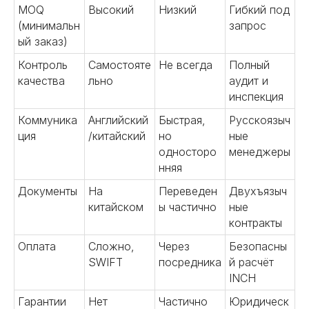
MOQ
Высокий
Низкий
Гибкий под
(минимальн
запрос
ый заказ)
Контроль
Самостояте
Не всегда
Полный
качества
льно
аудит и
инспекция
Коммуника
Английский
Быстрая,
Русскоязыч
ция
/китайский
но
ные
односторо
менеджеры
нняя
Наши услуги в
Документы
На
Переведен
Двухъязыч
Китае
китайском
ы частично
ные
контракты
Предлагаем полный комплекс услуг
«под ключ» или сотрудничество в
Оплата
Сложно,
Через
Безопасны
рамках конкретной задачи. Решения
SWIFT
посредника
й расчёт
зависят от того, какие задачи стоят
INCH
перед вашим бизнесом сейчас.
Гарантии
Нет
Частично
Юридическ