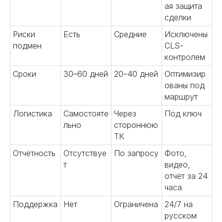
ая защита
сделки
01
Риски
Есть
Средние
Исключены
Поиск надежных
подмен
CLS-
поставщиков
контролем
Поможем найти производителей
Сроки
и фабрики в Китае. Проведем
30–60 дней
20–40 дней
Оптимизир
аудит и обеспечим выгодные
ованы под
условия сотрудничества.
маршрут
Предоставим полный пакет
Логистика
Самостояте
Через
Под ключ
информации о китайских
льно
стороннюю
партнерах.
ТК
Подробнее
Отчётность
Отсутствуе
По запросу
Фото,
т
видео,
отчёт за 24
часа
02
Поддержка
Нет
Ограничена
24/7 на
русском
Аудит производства