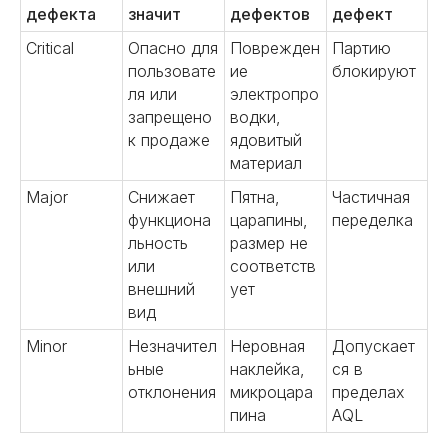
дефекта
значит
дефектов
дефект
Critical
Опасно для
Поврежден
Партию
пользовате
ие
блокируют
ля или
электропро
запрещено
водки,
к продаже
ядовитый
материал
Major
Снижает
Пятна,
Частичная
функциона
царапины,
переделка
льность
размер не
или
соответств
внешний
ует
вид
Minor
Незначител
Неровная
Допускает
ьные
наклейка,
ся в
отклонения
микроцара
пределах
пина
AQL