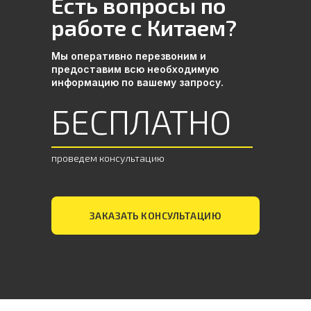
Есть вопросы по
работе с Китаем?
Забудьте о браке и задержках
– сделаем рынок Китая
Мы оперативно перезвоним и
безопасным для вашего
предоставим всю необходимую
бизнеса
информацию по вашему запросу.
БЕСПЛАТНО
проведем консультацию
ЗАКАЗАТЬ КОНСУЛЬТАЦИЮ