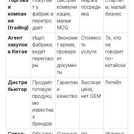
Торгова
Покупае
Быстрая
Маржа
Стартап
я
т у
коммуни
посредн
ы, малый
компан
фабрик и
кация,
ика
бизнес
ия
перепро
малые
(trading)
даёт
MOQ
Агент
Ищет
Экономи
Стоимос
Те, кто
закупок
фабрики,
т время,
ть
не
в Китае
ведёт
проверя
услуги
говорит
перегово
ет
по-
ры
докумен
китайски
ты
Дистри
Продаёт
Гарантии
Высокая
Ритейл
бьютор
готовую
и
цена,
продукц
качество
нет OEM
ию
известны
х
брендов
Склад-
Объедин
Снижает
Не
Интерне