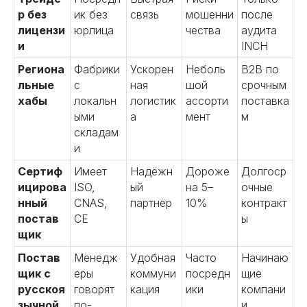
р без
ик без
связь
мошенни
после
лицензи
юрлица
чества
аудита
и
INCH
Региона
Фабрики
Ускорен
Неболь
B2B по
льные
с
ная
шой
срочным
хабы
локальн
логистик
ассорти
поставка
ыми
а
мент
м
складам
и
Сертиф
Имеет
Надёжн
Дороже
Долгоср
ицирова
ISO,
ый
на 5–
очные
нный
CNAS,
партнёр
10%
контракт
постав
CE
ы
щик
Постав
Менедж
Удобная
Часто
Начинаю
щик с
еры
коммуни
посредн
щие
русскоя
говорят
кация
ики
компани
зычной
по-
и