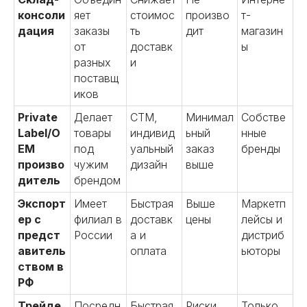
консоли
яет
стоимос
произво
т-
дация
заказы
ть
дит
магазин
от
доставк
ы
разных
и
поставщ
иков
Private
Делает
СТМ,
Минимал
Собстве
Label/O
товары
индивид
ьный
нные
EM
под
уальный
заказ
бренды
произво
чужим
дизайн
выше
дитель
брендом
Экспорт
Имеет
Быстрая
Выше
Маркетп
ер с
филиал в
доставк
цены
лейсы и
предст
России
а и
дистриб
авитель
оплата
ьюторы
ством в
РФ
Трейде
Посредн
Быстрая
Риски
Только