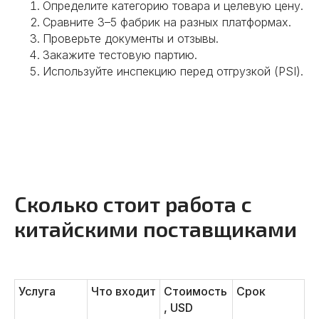
Улучшаем условия сделки.
Определите категорию товара и целевую цену.
Оформляем юридическое
Сравните 3–5 фабрик на разных платформах.
сопровождения сделок.
Проверьте документы и отзывы.
Заключаем контракты от лица
Закажите тестовую партию.
китайской компании.
Используйте инспекцию перед отгрузкой (PSI).
Контролируем условия оплаты.
Консультируем по вопросам
денежных переводов.
Подробнее
Сколько стоит работа с
04
китайскими поставщиками
Услуга
Что входит
Стоимость
Срок
Разрабатываем прототипы,
, USD
тестируем образцы,