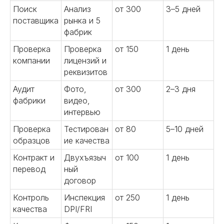
контролируем выпуск серийной
Поиск
Анализ
от 300
3–5 дней
продукции. Обеспечиваем
поставщика
рынка и 5
надежные поставки и лучшие
фабрик
цены в Китае.
Проверка
Проверка
от 150
1 день
Подробнее
компании
лицензий и
реквизитов
Аудит
Фото,
от 300
2–3 дня
фабрики
видео,
интервью
05
Проверка
Тестирован
от 80
5–10 дней
образцов
ие качества
Контроль качества на всех
этапах
Контракт и
Двухъязыч
от 100
1 день
перевод
ный
Проводим проверку продукции,
договор
инспекции производства.
Контролируем соответствие
Контроль
Инспекция
от 250
1 день
стандартам и гарантируем
качества
DPI/FRI
высокое качество.