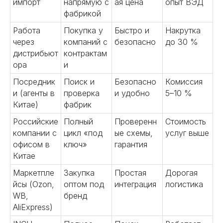
импорт
напрямую с
ая цена
опыт ВЭД
фабрикой
Работа
Покупка у
Быстро и
Накрутка
через
компаний с
безопасно
до 30 %
дистрибьют
контрактам
ора
и
Посредник
Поиск и
Безопасно
Комиссия
и (агенты в
проверка
и удобно
5–10 %
Китае)
фабрик
Российские
Полный
Проверенн
Стоимость
компании с
цикл «под
ые схемы,
услуг выше
офисом в
ключ»
гарантия
Китае
Маркетпле
Закупка
Простая
Дорогая
йсы (Ozon,
оптом под
интеграция
логистика
WB,
бренд
AliExpress)