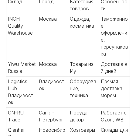
Склад
Город
Категория
Особеннос
товаров
ти
INCH
Москва
Одежда,
Таможенно
Quality
косметика
е
Warehouse
оформлени
е,
переупаков
ка
Yiwu Market
Москва
Товары из
Доставка в
Russia
Иу
7 дней
Logistics
Владивост
Оборудова
Прямая
Hub
ок
ние,
доставка
Владивост
техника
морем
ок
CN-RU
Санкт-
Посуда,
Работает с
Trade
Петербург
декор
Ozon, WB
Qianhai
Новосибир
Хозтовары
Склады для