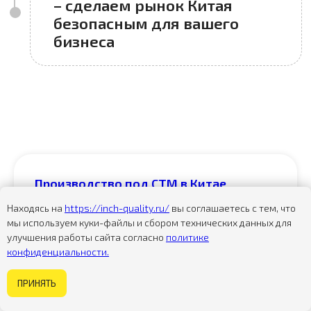
Производство под СТМ в Китае
Находясь на
https://inch-quality.ru/
вы соглашаетесь с тем, что
Разбираем, как запустить производство под
собственной торговой маркой (СТМ) в Китае:
мы используем куки-файлы и сбором технических данных для
поиск фабрики, контроль качества, упаковка и
улучшения работы сайта согласно
политике
доставка. Опыт INCH, таблица этапов и реальные
конфиденциальности.
кейсы по косметике, текстилю и сантехнике.
Некогда изучать сайт?
ПРИНЯТЬ
Задайте вопрос
Читать