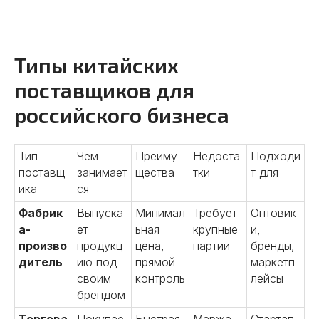
Типы китайских
поставщиков для
российского бизнеса
Тип
Чем
Преиму
Недоста
Подходи
поставщ
занимает
щества
тки
т для
ика
ся
Фабрик
Выпуска
Минимал
Требует
Оптовик
а-
ет
ьная
крупные
и,
произво
продукц
цена,
партии
бренды,
дитель
ию под
прямой
маркетп
своим
контроль
лейсы
брендом