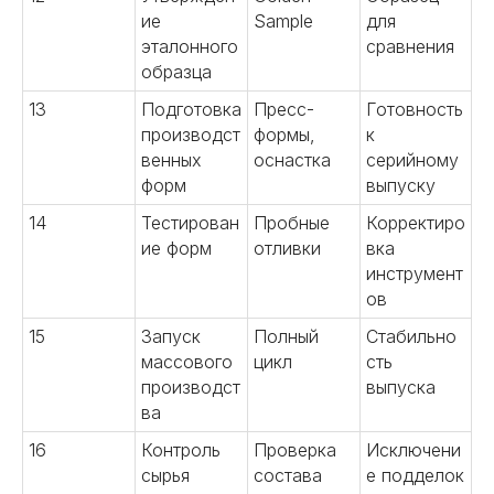
ие
Sample
для
эталонного
сравнения
образца
13
Подготовка
Пресс-
Готовность
производст
формы,
к
венных
оснастка
серийному
форм
выпуску
14
Тестирован
Пробные
Корректиро
ие форм
отливки
вка
инструмент
ов
15
Запуск
Полный
Стабильно
массового
цикл
сть
производст
выпуска
ва
16
Контроль
Проверка
Исключени
сырья
состава
е подделок