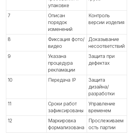
упаковке
04
7
Описан
Контроль
порядок
версии изделия
изменений
8
Фиксация фото/
Доказывание
Разрабатываем прототипы,
видео
несоответствий
тестируем образцы,
9
Указана
Защита при
контролируем выпуск серийной
продукции. Обеспечиваем
процедура
дефектах
надежные поставки и лучшие
рекламации
цены в Китае.
10
Передача IP
Защита
дизайна/
Подробнее
разработки
11
Сроки работ
Управление
зафиксированы
временем
12
Маркировка
Прослеживаем
05
формализована
ость партии