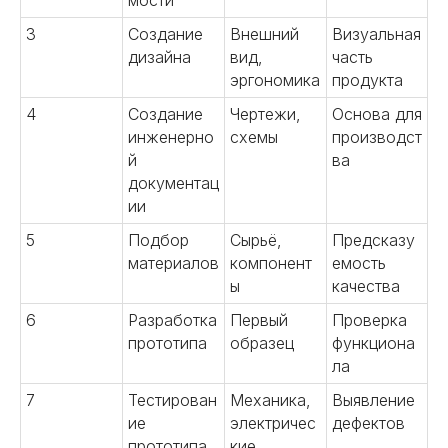
мости
3
Создание
Внешний
Визуальная
дизайна
вид,
часть
эргономика
продукта
4
Создание
Чертежи,
Основа для
инженерно
схемы
производст
й
ва
документац
ии
5
Подбор
Сырьё,
Предсказу
материалов
компонент
емость
ы
качества
6
Разработка
Первый
Проверка
прототипа
образец
функциона
ла
7
Тестирован
Механика,
Выявление
ие
электричес
дефектов
прототипа
кие,