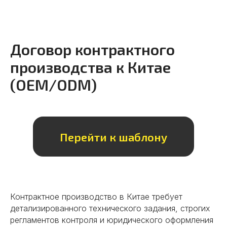
Контроль качества на всех
этапах
Проводим проверку продукции,
Договор контрактного
инспекции производства.
Контролируем соответствие
производства к Китае
стандартам и гарантируем
(OEM/ODM)
высокое качество.
Подробнее
Перейти к шаблону
06
Контрактное производство в Китае требует
детализированного технического задания, строгих
Осуществляем инспекции
регламентов контроля и юридического оформления
грузов перед отправкой,