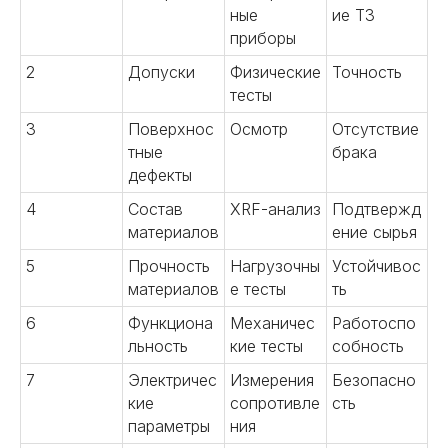
ные
ие ТЗ
приборы
2
Допуски
Физические
Точность
тесты
3
Поверхнос
Осмотр
Отсутствие
тные
брака
дефекты
4
Состав
XRF-анализ
Подтвержд
материалов
ение сырья
5
Прочность
Нагрузочны
Устойчивос
материалов
е тесты
ть
6
Функциона
Механичес
Работоспо
льность
кие тесты
собность
7
Электричес
Измерения
Безопасно
кие
сопротивле
сть
параметры
ния