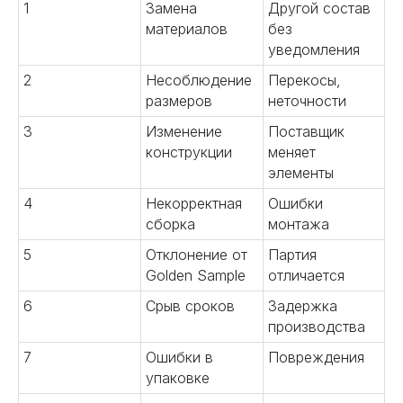
1
Замена
Другой состав
материалов
без
уведомления
2
Несоблюдение
Перекосы,
размеров
неточности
3
Изменение
Поставщик
конструкции
меняет
элементы
4
Некорректная
Ошибки
сборка
монтажа
5
Отклонение от
Партия
Golden Sample
отличается
6
Срыв сроков
Задержка
производства
7
Ошибки в
Повреждения
упаковке