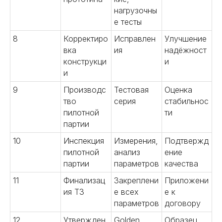
нагрузочны
е тесты
8
Корректиро
Исправлен
Улучшение
вка
ия
надёжност
конструкци
и
и
9
Производс
Тестовая
Оценка
тво
серия
стабильнос
пилотной
ти
партии
10
Инспекция
Измерения,
Подтвержд
пилотной
анализ
ение
партии
параметров
качества
11
Финализац
Закреплени
Приложени
ия ТЗ
е всех
е к
параметров
договору
12
Утвержден
Golden
Образец