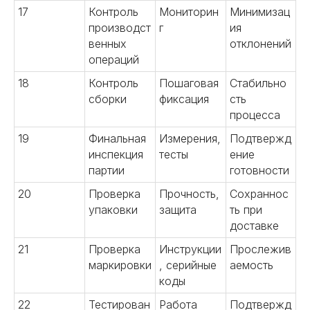
17
Контроль
Мониторин
Минимизац
производст
г
ия
венных
отклонений
операций
18
Контроль
Пошаговая
Стабильно
сборки
фиксация
сть
процесса
19
Финальная
Измерения,
Подтвержд
инспекция
тесты
ение
партии
готовности
20
Проверка
Прочность,
Сохраннос
упаковки
защита
ть при
доставке
21
Проверка
Инструкции
Прослежив
маркировки
, серийные
аемость
коды
22
Тестирован
Работа
Подтвержд