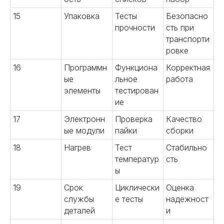
15
Упаковка
Тесты
Безопасно
прочности
сть при
транспорти
ровке
16
Программн
Функциона
Корректная
ые
льное
работа
элементы
тестирован
ие
17
Электронн
Проверка
Качество
ые модули
пайки
сборки
18
Нагрев
Тест
Стабильно
температур
сть
ы
19
Срок
Циклически
Оценка
службы
е тесты
надёжност
деталей
и