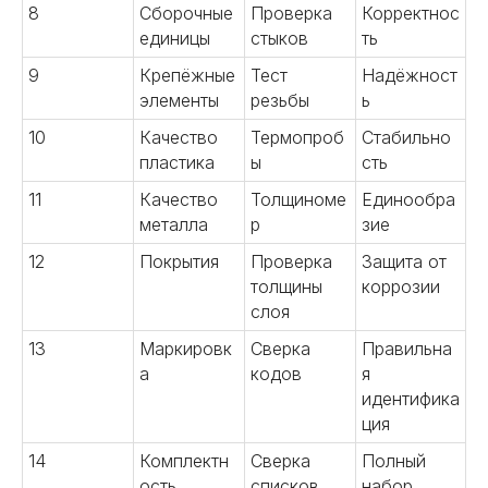
8
Сборочные
Проверка
Корректнос
единицы
стыков
ть
9
Крепёжные
Тест
Надёжност
элементы
резьбы
ь
10
Качество
Термопроб
Стабильно
пластика
ы
сть
11
Качество
Толщиноме
Единообра
металла
р
зие
12
Покрытия
Проверка
Защита от
толщины
коррозии
слоя
13
Маркировк
Сверка
Правильна
а
кодов
я
идентифика
ция
14
Комплектн
Сверка
Полный
ость
списков
набор