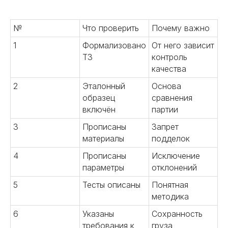
№
Что проверить
Почему важно
1
Формализовано
От него зависит
03
ТЗ
контроль
качества
Заключение контракта
2
Эталонный
Основа
Улучшаем условия сделки.
образец
сравнения
Оформляем юридическое
включён
партии
сопровождения сделок.
Заключаем контракты от лица
3
Прописаны
Запрет
китайской компании.
материалы
подделок
Контролируем условия оплаты.
4
Прописаны
Исключение
Консультируем по вопросам
параметры
отклонений
денежных переводов.
5
Тесты описаны
Понятная
Подробнее
методика
6
Указаны
Сохранность
требования к
груза