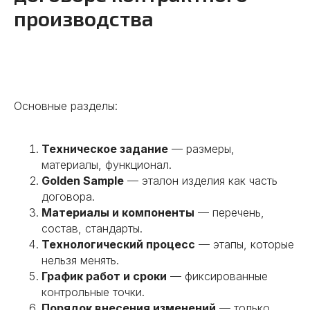
Китае
производства
Предлагаем полный комплекс услуг
«под ключ» или сотрудничество в
рамках конкретной задачи. Решения
зависят от того, какие задачи стоят
перед вашим бизнесом сейчас.
Основные разделы:
Техническое задание
— размеры,
01
материалы, функционал.
Golden Sample
— эталон изделия как часть
Поиск надежных
договора.
поставщиков
Материалы и компоненты
— перечень,
Поможем найти производителей
состав, стандарты.
и фабрики в Китае. Проведем
аудит и обеспечим выгодные
Технологический процесс
— этапы, которые
условия сотрудничества.
нельзя менять.
Предоставим полный пакет
График работ и сроки
— фиксированные
информации о китайских
контрольные точки.
партнерах.
Порядок внесения изменений
— только