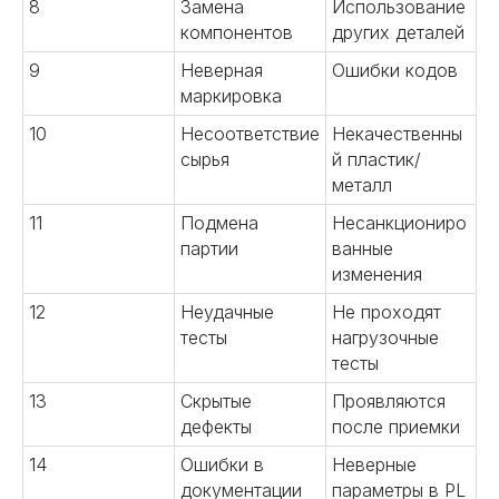
8
Замена
Использование
компонентов
других деталей
9
Неверная
Ошибки кодов
маркировка
10
Несоответствие
Некачественны
сырья
й пластик/
металл
11
Подмена
Несанкциониро
партии
ванные
изменения
12
Неудачные
Не проходят
тесты
нагрузочные
тесты
13
Скрытые
Проявляются
дефекты
после приемки
14
Ошибки в
Неверные
документации
параметры в PL