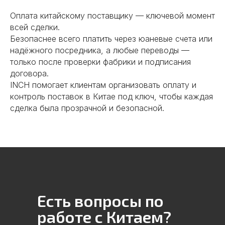
тестируем образцы,
Оплата китайскому поставщику — ключевой момент
контролируем выпуск серийной
продукции. Обеспечиваем
всей сделки.
надежные поставки и лучшие
Безопаснее всего платить через юаневые счета или
цены в Китае.
надёжного посредника, а любые переводы —
только после проверки фабрики и подписания
Подробнее
договора.
INCH помогает клиентам организовать оплату и
контроль поставок в Китае под ключ, чтобы каждая
сделка была прозрачной и безопасной.
05
Контроль качества на всех
этапах
Проводим проверку продукции,
инспекции производства.
Есть вопросы по
Контролируем соответствие
работе с Китаем?
стандартам и гарантируем