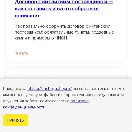
Договор с китайским поставщиком —
как составить и на что обратить
внимание
Как правильно оформить договор с китайским
поставщиком: обязательные пункты, подводные
камни и примеры от INCH.
Читать
Где искать китайских поставщиков —
1688, Alibaba, выставки и каталоги
Находясь на
https://inch-quality.ru/
вы соглашаетесь с тем, что
мы используем куки-файлы и сбором технических данных для
Как найти надёжных поставщиков в Китае: 1688,
улучшения работы сайта согласно
политике
Alibaba, выставки и каталоги фабрик. Советы от
конфиденциальности.
INCH и пошаговая инструкция.
Некогда изучать сайт?
ПРИНЯТЬ
Задайте вопрос
Читать