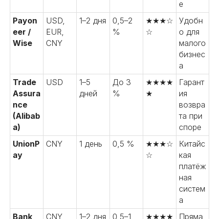
е
Payon
USD,
1–2 дня
0,5–2
★★★☆
Удобн
eer /
EUR,
%
☆
о для
Wise
CNY
малого
бизнес
а
Trade
USD
1–5
До 3
★★★★
Гарант
Assura
дней
%
★
ия
nce
возвра
(Alibab
та при
a)
споре
UnionP
CNY
1 день
0,5 %
★★★☆
Китайс
ay
☆
кая
платёж
ная
систем
а
Bank
CNY
1–2 дня
0,5–1
★★★★
Пряма