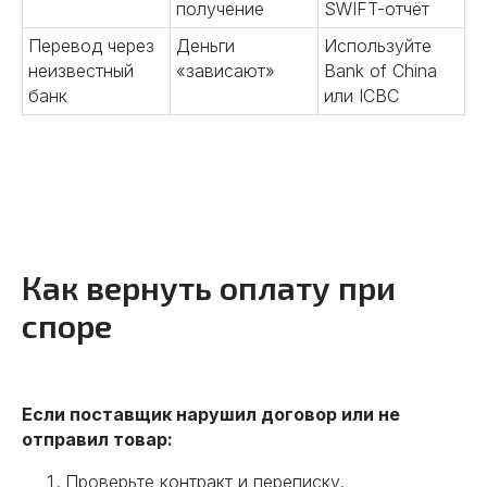
получение
SWIFT-отчёт
Перевод через
Деньги
Используйте
неизвестный
«зависают»
Bank of China
01
банк
или ICBC
Поиск надежных
поставщиков
Поможем найти производителей
и фабрики в Китае. Проведем
аудит и обеспечим выгодные
условия сотрудничества.
Предоставим полный пакет
информации о китайских
Как вернуть оплату при
партнерах.
споре
Подробнее
Если поставщик нарушил договор или не
отправил товар:
02
Проверьте контракт и переписку.