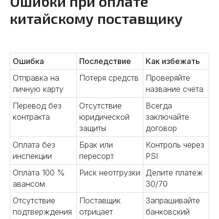
Ошибки при оплате
китайскому поставщику
Ошибка
Последствие
Как избежать
Отправка на
Потеря средств
Проверяйте
личную карту
название счёта
Перевод без
Отсутствие
Всегда
контракта
юридической
заключайте
защиты
договор
Наши услуги в
Оплата без
Брак или
Контроль через
Китае
инспекции
пересорт
PSI
Оплата 100 %
Риск неотгрузки
Делите платёж
Предлагаем полный комплекс услуг
авансом
30/70
«под ключ» или сотрудничество в
рамках конкретной задачи. Решения
Отсутствие
Поставщик
Запрашивайте
зависят от того, какие задачи стоят
подтверждения
отрицает
банковский
перед вашим бизнесом сейчас.