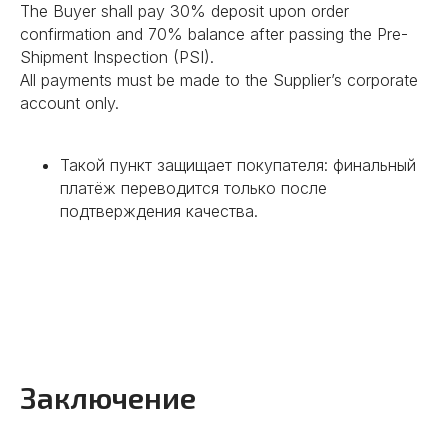
The Buyer shall pay 30% deposit upon order
Улучшаем условия сделки.
confirmation and 70% balance after passing the Pre-
Оформляем юридическое
Shipment Inspection (PSI).
сопровождения сделок.
All payments must be made to the Supplier’s corporate
Заключаем контракты от лица
account only.
китайской компании.
Контролируем условия оплаты.
Консультируем по вопросам
Такой пункт защищает покупателя: финальный
денежных переводов.
платёж переводится только после
подтверждения качества.
Подробнее
04
Заключение
Разрабатываем прототипы,