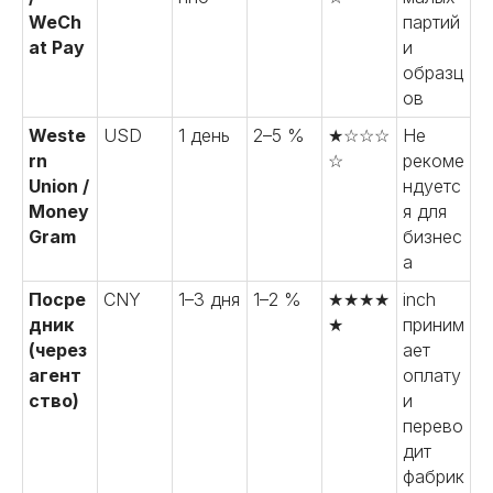
WeCh
партий
at Pay
и
образц
ов
Weste
USD
1 день
2–5 %
★☆☆☆
Не
rn
☆
рекоме
Union /
ндуетс
Money
я для
Gram
бизнес
а
Посре
CNY
1–3 дня
1–2 %
★★★★
inch
дник
★
приним
(через
ает
агент
оплату
ство)
и
перево
дит
фабрик