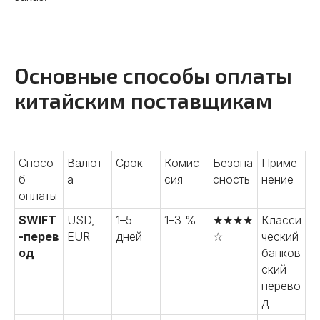
Основные способы оплаты
китайским поставщикам
Спосо
Валют
Срок
Комис
Безопа
Приме
б
а
сия
сность
нение
оплаты
SWIFT
USD,
1–5
1–3 %
★★★★
Класси
-перев
EUR
дней
☆
ческий
од
банков
ский
перево
д