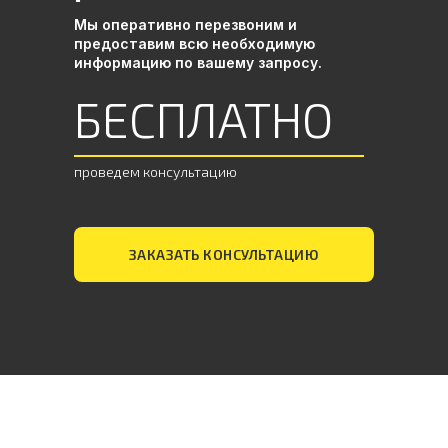
высокое качество.
Мы оперативно перезвоним и
предоставим всю необходимую
Подробнее
информацию по вашему запросу.
БЕСПЛАТНО
06
проведем консультацию
ЗАКАЗАТЬ КОНСУЛЬТАЦИЮ
Осуществляем инспекции
грузов перед отправкой,
таможенное оформление и
доставку в Россию. Выкупим и
отправим образцы от фабрики в
Китае до вашей двери. Наши
специалисты курируют весь
процесс и всегда готовы
Подробнее
помочь.