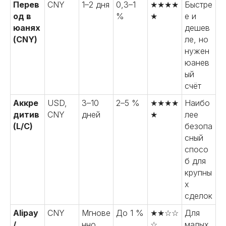
Перев
CNY
1–2 дня
0,3–1
★★★★
Быстре
од в
%
★
е и
юанях
дешев
(CNY)
ле, но
нужен
юанев
ый
счёт
Аккре
USD,
3–10
2–5 %
★★★★
Наибо
дитив
CNY
дней
★
лее
(L/C)
безопа
сный
спосо
б для
крупны
х
сделок
Alipay
CNY
Мгнове
До 1 %
★★☆☆
Для
/
нно
☆
малых