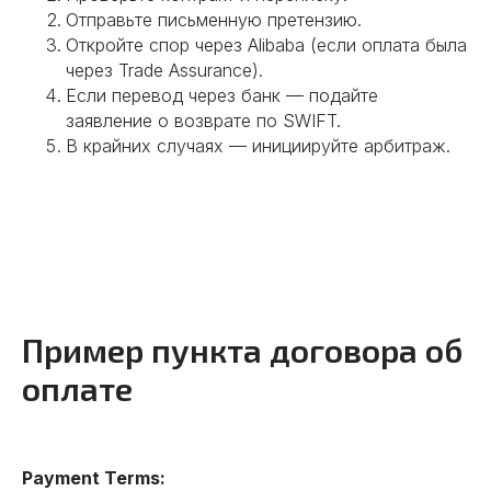
Аудит производства
Отправьте письменную претензию.
Откройте спор через Alibaba (если оплата была
через Trade Assurance).
Если перевод через банк — подайте
заявление о возврате по SWIFT.
В крайних случаях — инициируйте арбитраж.
Подробнее
Пример пункта договора об
оплате
03
Payment Terms:
Заключение контракта