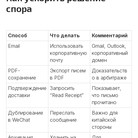
спора
04
Способ
Что делать
Комментарий
Email
Использовать
Gmail, Outlook,
корпоративную
корпоративный
Разрабатываем прототипы,
почту
домен
тестируем образцы,
контролируем выпуск серийной
PDF-
Экспорт писем
Доказательств
продукции. Обеспечиваем
сохранение
в PDF
о в арбитраже
надежные поставки и лучшие
цены в Китае.
Подтверждение
Запросить
Показывает,
доставки
“Read Receipt”
что письмо
Подробнее
прочитано
Дублирование
Переслать
Важно для
в WeChat
сообщение
китайской
стороны
Архивация
Хранить на
Для