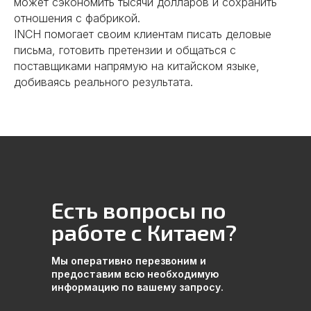
Осуществляем инспекции
может сэкономить тысячи долларов и сохранить
грузов перед отправкой,
отношения с фабрикой.
таможенное оформление и
INCH помогает своим клиентам писать деловые
доставку в Россию. Выкупим и
письма, готовить претензии и общаться с
отправим образцы от фабрики в
поставщиками напрямую на китайском языке,
Китае до вашей двери. Наши
добиваясь реального результата.
специалисты курируют весь
процесс и всегда готовы
Подробнее
помочь.
Забудьте о браке и задержках
– сделаем рынок Китая
Есть вопросы по
безопасным для вашего
бизнеса
работе с Китаем?
Мы оперативно перезвоним и
предоставим всю необходимую
информацию по вашему запросу.