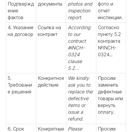
Подтвержд
документы
photos and
фото и
ение
inspection
отчёт
фактов
report.
инспекции.
4. Указание
Ссылка на
According
Согласно
на договор
контракт
to our
пункту 5.2
contract
контракта
#INCH-
№INCH-
0324
0324...
clause
5.2...
5.
Конкретное
We kindly
Просим
Требовани
действие
ask you to
заменить
е решения
replace the
дефектные
defective
товары или
items or
вернуть
issue a
оплату.
refund.
6. Срок
Конкретные
Please
Просим