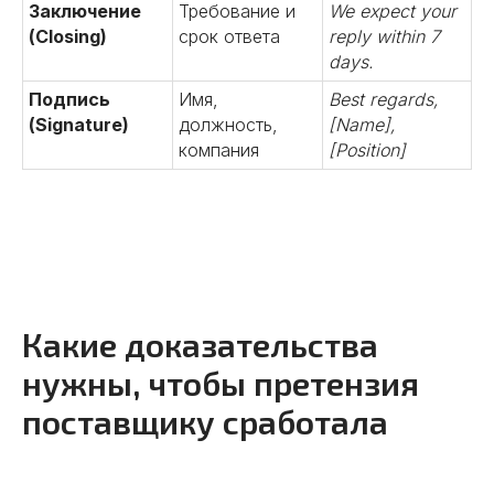
Заключение
Требование и
We expect your
(Closing)
срок ответа
reply within 7
days.
Подпись
Имя,
Best regards,
(Signature)
должность,
[Name],
компания
[Position]
Какие доказательства
нужны, чтобы претензия
поставщику сработала