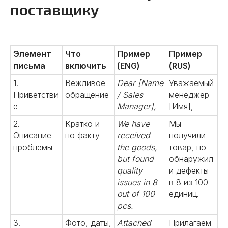
поставщику
Элемент
Что
Пример
Пример
письма
включить
(ENG)
(RUS)
1.
Вежливое
Dear [Name
Уважаемый
Приветстви
обращение
/ Sales
менеджер
е
Manager],
[Имя],
2.
Кратко и
We have
Мы
Описание
по факту
received
получили
проблемы
the goods,
товар, но
but found
обнаружил
quality
и дефекты
issues in 8
в 8 из 100
out of 100
единиц.
pcs.
3.
Фото, даты,
Attached
Прилагаем