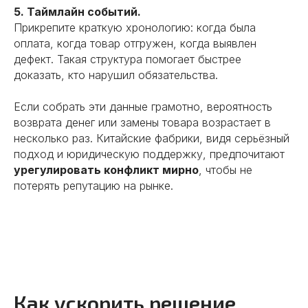
5. Таймлайн событий.
Подробнее
Прикрепите краткую хронологию: когда была
оплата, когда товар отгружен, когда выявлен
дефект. Такая структура помогает быстрее
доказать, кто нарушил обязательства.
03
Если собрать эти данные грамотно, вероятность
Заключение контракта
возврата денег или замены товара возрастает в
несколько раз. Китайские фабрики, видя серьёзный
Улучшаем условия сделки.
подход и юридическую поддержку, предпочитают
Оформляем юридическое
урегулировать конфликт мирно
, чтобы не
сопровождения сделок.
потерять репутацию на рынке.
Заключаем контракты от лица
китайской компании.
Контролируем условия оплаты.
Консультируем по вопросам
денежных переводов.
Подробнее
Как ускорить решение