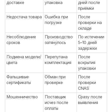
доставке
упаковка
дней после
приёмки
Недостача товара
Ошибка при
После
погрузке
проверки на
складе
Несоблюдение
Производство
По истечении
сроков
затянулось
5–10 дней
задержки
Подмена модели/
Перепутана
После
цвета
комплектация
вскрытия
упаковки
Фальшивые
Обман при
После
сертификаты
проверке
проверки
CNAS
Мошенничество
Поставщик
Сразу после
исчез после
выявления
оплаты