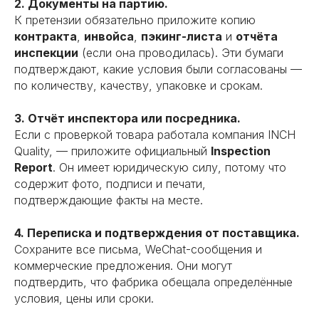
2. Документы на партию.
партнерах.
К претензии обязательно приложите копию
Подробнее
контракта
,
инвойса
,
пэкинг-листа
и
отчёта
инспекции
(если она проводилась). Эти бумаги
подтверждают, какие условия были согласованы —
по количеству, качеству, упаковке и срокам.
02
3. Отчёт инспектора или посредника.
Если с проверкой товара работала компания INCH
Аудит производства
Quality, — приложите официальный
Inspection
Report
. Он имеет юридическую силу, потому что
содержит фото, подписи и печати,
подтверждающие факты на месте.
4. Переписка и подтверждения от поставщика.
Сохраните все письма, WeChat-сообщения и
коммерческие предложения. Они могут
подтвердить, что фабрика обещала определённые
условия, цены или сроки.