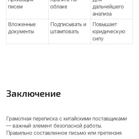
05
писем
облаке
дальнейшего
анализа
Контроль качества на всех
этапах
Вложенные
Подписывать и
Повышает
документы
штамповать
юридическую
Проводим проверку продукции,
силу
инспекции производства.
Контролируем соответствие
стандартам и гарантируем
высокое качество.
Подробнее
Заключение
06
Грамотная переписка с китайскими поставщиками
— важный элемент безопасной работы.
Правильно составленное письмо или претензия