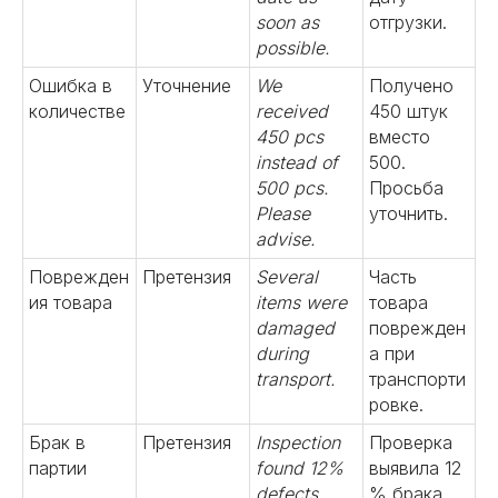
soon as
отгрузки.
possible.
Ошибка в
Уточнение
We
Получено
количестве
received
450 штук
450 pcs
вместо
instead of
500.
500 pcs.
Просьба
Please
уточнить.
advise.
Поврежден
Претензия
Several
Часть
ия товара
items were
товара
damaged
поврежден
during
а при
transport.
транспорти
ровке.
Брак в
Претензия
Inspection
Проверка
партии
found 12%
выявила 12
defects.
% брака.