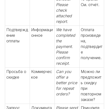
Please
См. отчёт.
check
attached
report.
Подтвержд
Информаци
We have
Оплата
ение
онное
completed
произведе
оплаты
the
на,
payment.
подтвердит
Please
е
confirm
получение.
receipt.
Просьба о
Коммерчес
Can you
Можно ли
скидке
кое
offer a
предложит
better price
ь скидку
for repeat
при
orders?
повторном
заказе?
Запрос
Документа
Please send
Пришлите