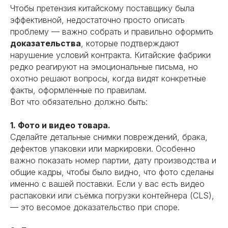
Наши услуги в
Чтобы претензия китайскому поставщику была
эффективной, недостаточно просто описать
Китае
проблему — важно собрать и правильно оформить
доказательства
, которые подтверждают
Предлагаем полный комплекс услуг
нарушение условий контракта. Китайские фабрики
«под ключ» или сотрудничество в
редко реагируют на эмоциональные письма, но
рамках конкретной задачи. Решения
охотно решают вопросы, когда видят конкретные
зависят от того, какие задачи стоят
факты, оформленные по правилам.
перед вашим бизнесом сейчас.
Вот что обязательно должно быть:
1. Фото и видео товара.
01
Сделайте детальные снимки повреждений, брака,
дефектов упаковки или маркировки. Особенно
Поиск надежных
важно показать номер партии, дату производства и
поставщиков
общие кадры, чтобы было видно, что фото сделаны
Поможем найти производителей
и фабрики в Китае. Проведем
именно с вашей поставки. Если у вас есть видео
аудит и обеспечим выгодные
распаковки или съёмка погрузки контейнера (CLS),
условия сотрудничества.
— это весомое доказательство при споре.
Предоставим полный пакет
информации о китайских